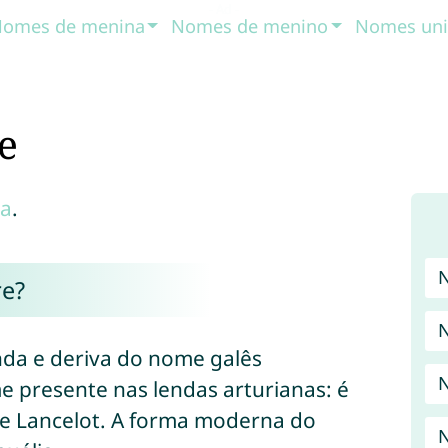
omes de menina
Nomes de menino
Nomes uni
e
a
.
e?
da e deriva do nome galês
N
 presente nas lendas arturianas: é
de Lancelot. A forma moderna do
N