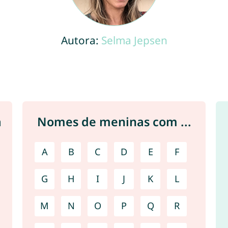
Autora:
Selma Jepsen
a
Nomes de meninas com ...
A
B
C
D
E
F
G
H
I
J
K
L
M
N
O
P
Q
R