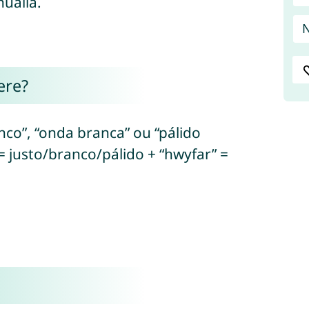
nuália.
ere?
nco”, “onda branca” ou “pálido
 justo/branco/pálido + “hwyfar” =