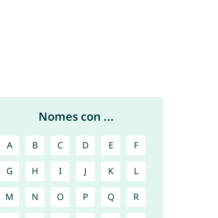
Nomes con ...
A
B
C
D
E
F
G
H
I
J
K
L
M
N
O
P
Q
R