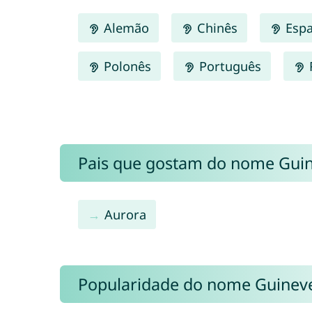
Alemão
Chinês
Espa
Polonês
Português
Pais que gostam do nome Gui
Aurora
Popularidade do nome Guinev