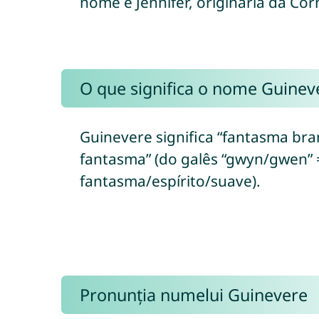
nome é Jennifer, originária da Cor
O que significa o nome Guinev
Guinevere significa “fantasma bra
fantasma” (do galês “gwyn/gwen” =
fantasma/espírito/suave).
Pronunția numelui Guinevere