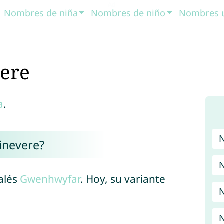
Nombres de niña
Nombres de niño
Nombres 
ere
a
.
inevere?
N
alés
Gwenhwyfar
. Hoy, su variante
N
N