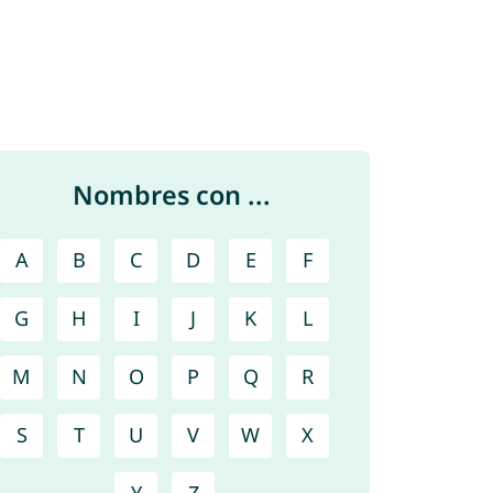
Nombres con ...
A
B
C
D
E
F
G
H
I
J
K
L
M
N
O
P
Q
R
S
T
U
V
W
X