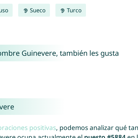
uso
Sueco
Turco
nombre Guinevere, también les gusta
vere
oraciones positivas
, podemos analizar qué ta
nevere ocupa actualmente el
puesto #5884
en l