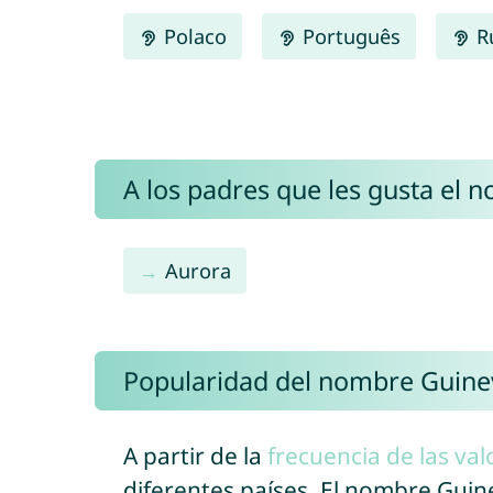
Polaco
Português
R
A los padres que les gusta el 
Aurora
Popularidad del nombre Guine
A partir de la
frecuencia de las val
diferentes países. El nombre Gui