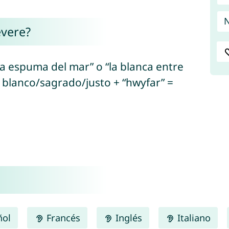
N
evere?
la espuma del mar” o “la blanca entre
= blanco/sagrado/justo + “hwyfar” =
ñol
Francés
Inglés
Italiano