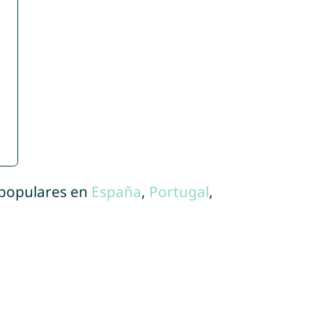
 populares en
España
,
Portugal
,