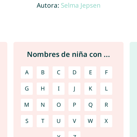
Autora:
Selma Jepsen
Nombres de niña con ...
A
B
C
D
E
F
G
H
I
J
K
L
M
N
O
P
Q
R
S
T
U
V
W
X