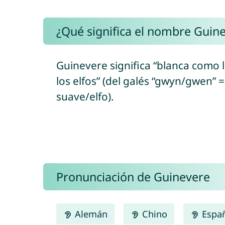
¿Qué significa el nombre Guin
Guinevere significa “blanca como 
los elfos” (del galés “gwyn/gwen” 
suave/elfo).
Pronunciación de Guinevere
Alemán
Chino
Espa