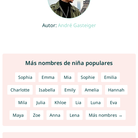
Autor:
André Gasteiger
Más nombres de niña populares
Sophia
Emma
Mia
Sophie
Emilia
Charlotte
Isabella
Emily
Amelia
Hannah
Mila
Julia
Khloe
Lia
Luna
Eva
Maya
Zoe
Anna
Lena
Más nombres →