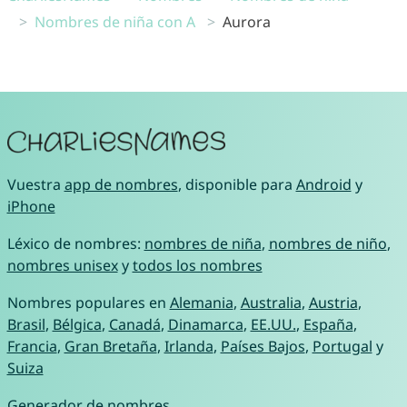
Nombres de niña con A
Aurora
Vuestra
app de nombres
, disponible para
Android
y
iPhone
Léxico de nombres:
nombres de niña
,
nombres de niño
,
nombres unisex
y
todos los nombres
Nombres populares en
Alemania
,
Australia
,
Austria
,
Brasil
,
Bélgica
,
Canadá
,
Dinamarca
,
EE.UU.
,
España
,
Francia
,
Gran Bretaña
,
Irlanda
,
Países Bajos
,
Portugal
y
Suiza
Generador de nombres