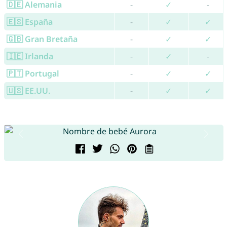
🇩🇪 Alemania
-
✓
-
🇪🇸 España
-
✓
✓
🇬🇧 Gran Bretaña
-
✓
✓
🇮🇪 Irlanda
-
✓
-
🇵🇹 Portugal
-
✓
✓
🇺🇸 EE.UU.
-
✓
✓