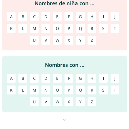
Nombres de niña con ...
A
B
C
D
E
F
G
H
I
J
K
L
M
N
O
P
Q
R
S
T
U
V
W
X
Y
Z
Nombres con ...
A
B
C
D
E
F
G
H
I
J
K
L
M
N
O
P
Q
R
S
T
U
V
W
X
Y
Z