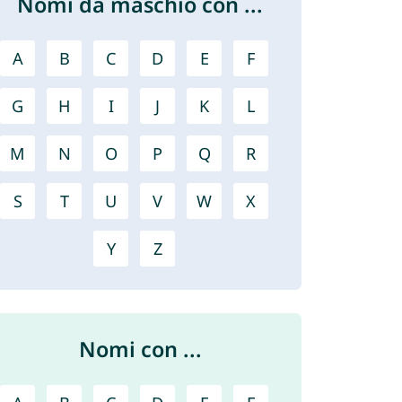
Nomi da maschio con ...
A
B
C
D
E
F
G
H
I
J
K
L
M
N
O
P
Q
R
S
T
U
V
W
X
Y
Z
Nomi con ...