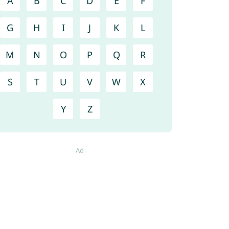
A
B
C
D
E
F
G
H
I
J
K
L
M
N
O
P
Q
R
S
T
U
V
W
X
Y
Z