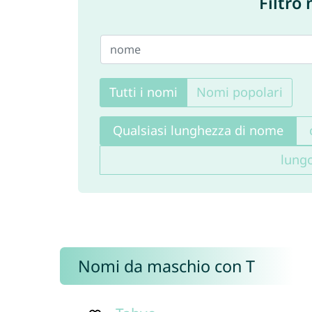
Filtro
Tutti i nomi
Nomi popolari
Qualsiasi lunghezza di nome
lung
Nomi da maschio con T