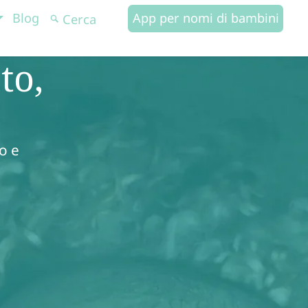
Blog
App per nomi di bambini
to,
o e