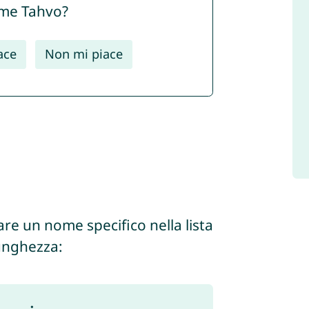
nome Tahvo?
ace
Non mi piace
are un nome specifico nella lista
lunghezza: