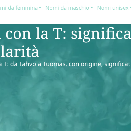
mi da femmina
Nomi da maschio
Nomi unisex
con la T: significa
larità
a T: da Tahvo a Tuomas, con origine, significat