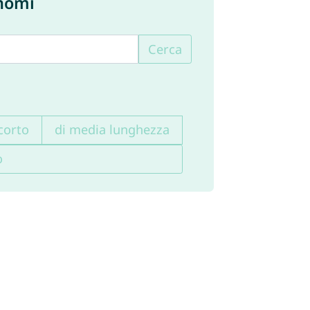
 nomi
Cerca
corto
di media lunghezza
o