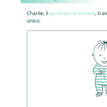
Charlie, il
generatore di nomi
, ti 
unico.