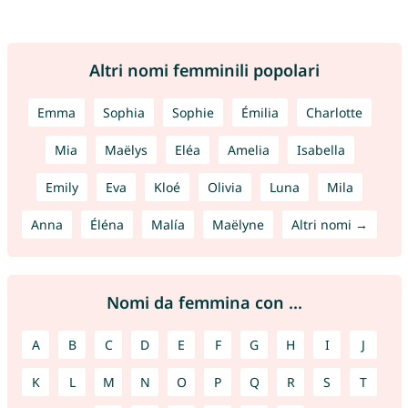
Altri nomi femminili popolari
Emma
Sophia
Sophie
Émilia
Charlotte
Mia
Maëlys
Eléa
Amelia
Isabella
Emily
Eva
Kloé
Olivia
Luna
Mila
Anna
Éléna
Malía
Maëlyne
Altri nomi →
Nomi da femmina con ...
A
B
C
D
E
F
G
H
I
J
K
L
M
N
O
P
Q
R
S
T