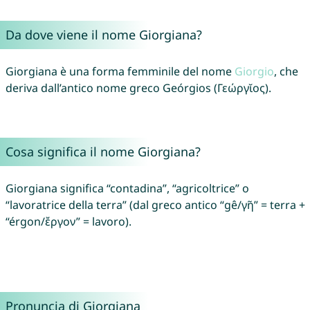
Da dove viene il nome Giorgiana?
Giorgiana è una forma femminile del nome
Giorgio
, che
deriva dall’antico nome greco Geórgios (Γεώργῐος).
Cosa significa il nome Giorgiana?
Giorgiana significa “contadina”, “agricoltrice” o
“lavoratrice della terra” (dal greco antico “gê/γῆ” = terra +
“érgon/ἔργον” = lavoro).
Pronuncia di Giorgiana