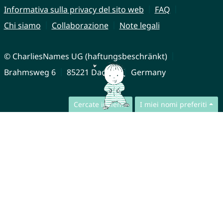
Informativa sulla privacy del sito web
FAQ
Chi siamo
Collaborazione
Note legali
© CharliesNames UG (haftungsbeschränkt)
Brahmsweg 6
85221 Dachau
Germany
Cercate insieme
I miei nomi preferiti