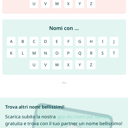
U
V
W
X
Y
Z
Nomi con ...
A
B
C
D
E
F
G
H
I
J
K
L
M
N
O
P
Q
R
S
T
U
V
W
X
Y
Z
Trova altri nomi bellissimi!
Scarica subito la nostra
app dei nomi per bambini
gratuita e trova con il tuo partner un nome bellissimo!