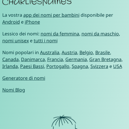
La vostra
app dei nomi per bambini
disponibile per
Android
e
iPhone
Lessico dei nomi:
nomi da femmina
,
nomi da maschio
,
nomi unisex
e
tutti i nomi
Nomi popolari in
Australia
,
Austria
,
Belgio
,
Brasile
,
Canada
,
Danimarca
,
Francia
,
Germania
,
Gran Bretagna
,
Irlanda
,
Paesi Bassi
,
Portogallo
,
Spagna
,
Svizzera
e
USA
Generatore di nomi
Nomi Blog