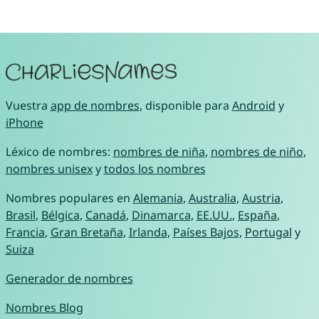
Vuestra
app de nombres
, disponible para
Android
y
iPhone
Léxico de nombres:
nombres de niña
,
nombres de niño
,
nombres unisex
y
todos los nombres
Nombres populares en
Alemania
,
Australia
,
Austria
,
Brasil
,
Bélgica
,
Canadá
,
Dinamarca
,
EE.UU.
,
España
,
Francia
,
Gran Bretaña
,
Irlanda
,
Países Bajos
,
Portugal
y
Suiza
Generador de nombres
Nombres Blog