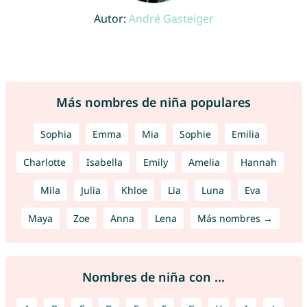
Autor:
André Gasteiger
Más nombres de niña populares
Sophia
Emma
Mia
Sophie
Emilia
Charlotte
Isabella
Emily
Amelia
Hannah
Mila
Julia
Khloe
Lia
Luna
Eva
Maya
Zoe
Anna
Lena
Más nombres →
Nombres de niña con ...