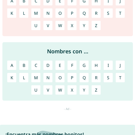
A
B
C
D
E
F
G
H
I
J
K
L
M
N
O
P
Q
R
S
T
U
V
W
X
Y
Z
Nombres con ...
A
B
C
D
E
F
G
H
I
J
K
L
M
N
O
P
Q
R
S
T
U
V
W
X
Y
Z
¡Encuentra más nombres bonitos!