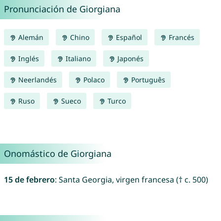
Pronunciación de Giorgiana
Alemán
Chino
Español
Francés
Inglés
Italiano
Japonés
Neerlandés
Polaco
Português
Ruso
Sueco
Turco
Onomástico de Giorgiana
15 de febrero
: Santa Georgia, virgen francesa († c. 500)