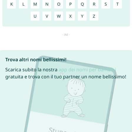
K
L
M
N
O
P
Q
R
S
T
U
V
W
X
Y
Z
Trova altri nomi bellissimi!
Scarica subito la nostra
app dei nomi per bambini
gratuita e trova con il tuo partner un nome bellissimo!