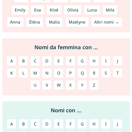
Emily
Eva
Kloé
Olivia
Luna
Mila
Anna
Éléna
Malía
Maëlyne
Altri nomi →
Nomi da femmina con ...
A
B
C
D
E
F
G
H
I
J
K
L
M
N
O
P
Q
R
S
T
U
V
W
X
Y
Z
Nomi con ...
A
B
C
D
E
F
G
H
I
J