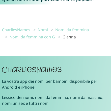
CharliesNames
Nomi
Nomi da femmina
Nomi da femmina con G
Gianna
La vostra
app dei nomi per bambini
disponibile per
Android
e
iPhone
Lessico dei nomi:
nomi da femmina
,
nomi da maschio
,
nomi unisex
e
tutti i nomi