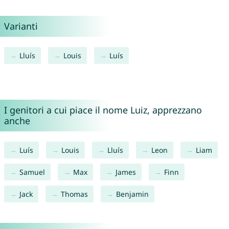
Varianti
Lluís
Louis
Luís
I genitori a cui piace il nome Luiz, apprezzano
anche
Luís
Louis
Lluís
Leon
Liam
Samuel
Max
James
Finn
Jack
Thomas
Benjamin