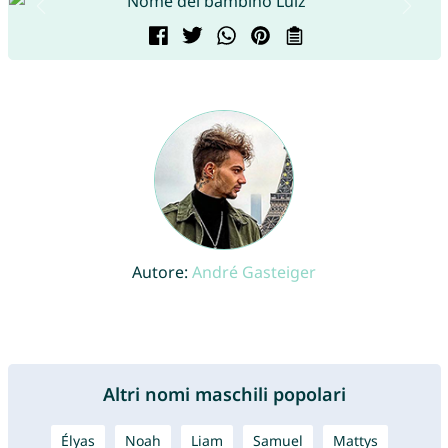
Autore:
André Gasteiger
Altri nomi maschili popolari
Élyas
Noah
Liam
Samuel
Mattys