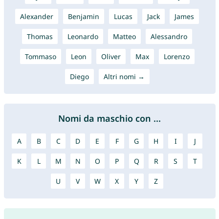
Alexander
Benjamin
Lucas
Jack
James
Thomas
Leonardo
Matteo
Alessandro
Tommaso
Leon
Oliver
Max
Lorenzo
Diego
Altri nomi →
Nomi da maschio con ...
A
B
C
D
E
F
G
H
I
J
K
L
M
N
O
P
Q
R
S
T
U
V
W
X
Y
Z