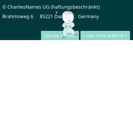
© CharliesNames UG (haftungsbeschränkt)
Brahmsweg 6
85221 Dachau
Germany
Cercate insieme
I miei nomi preferiti