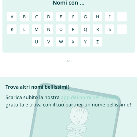
Nomi con ...
A
B
C
D
E
F
G
H
I
J
K
L
M
N
O
P
Q
R
S
T
U
V
W
X
Y
Z
Trova altri nomi bellissimi!
Scarica subito la nostra
app dei nomi per bambini
gratuita e trova con il tuo partner un nome bellissimo!