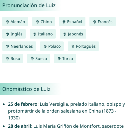
Pronunciación de Luiz
Alemán
Chino
Español
Francés
Inglés
Italiano
Japonés
Neerlandés
Polaco
Português
Ruso
Sueco
Turco
Onomástico de Luiz
25 de febrero
: Luis Versiglia, prelado italiano, obispo y
protomártir de la orden salesiana en China (1873 -
1930)
28 de abril
: Luis María Griñón de Montfort, sacerdote