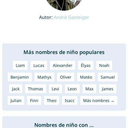
Autor:
André Gasteiger
Más nombres de niño populares
Liam
Lucas
Alexander
Élyas
Noah
Benjamin
Mathys
Oliver
Matéo
Samuel
Jack
Thomas
Levi
Leon
Max
James
Julian
Finn
Theo
Isacc
Más nombres →
Nombres de niño con ...