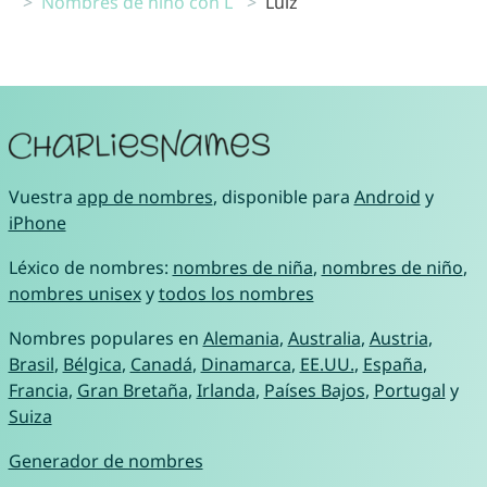
Nombres de niño con L
Luiz
Vuestra
app de nombres
, disponible para
Android
y
iPhone
Léxico de nombres:
nombres de niña
,
nombres de niño
,
nombres unisex
y
todos los nombres
Nombres populares en
Alemania
,
Australia
,
Austria
,
Brasil
,
Bélgica
,
Canadá
,
Dinamarca
,
EE.UU.
,
España
,
Francia
,
Gran Bretaña
,
Irlanda
,
Países Bajos
,
Portugal
y
Suiza
Generador de nombres