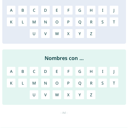
A
B
C
D
E
F
G
H
I
J
K
L
M
N
O
P
Q
R
S
T
U
V
W
X
Y
Z
Nombres con ...
A
B
C
D
E
F
G
H
I
J
K
L
M
N
O
P
Q
R
S
T
U
V
W
X
Y
Z