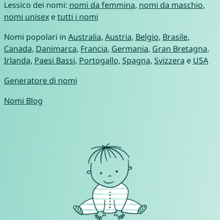
Lessico dei nomi:
nomi da femmina
,
nomi da maschio
,
nomi unisex
e
tutti i nomi
Nomi popolari in
Australia
,
Austria
,
Belgio
,
Brasile
,
Canada
,
Danimarca
,
Francia
,
Germania
,
Gran Bretagna
,
Irlanda
,
Paesi Bassi
,
Portogallo
,
Spagna
,
Svizzera
e
USA
Generatore di nomi
Nomi Blog