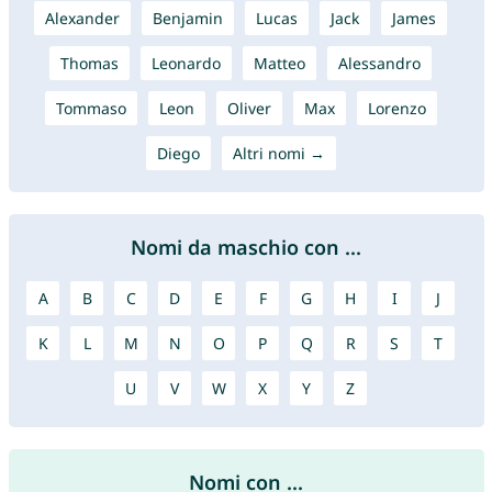
Alexander
Benjamin
Lucas
Jack
James
Thomas
Leonardo
Matteo
Alessandro
Tommaso
Leon
Oliver
Max
Lorenzo
Diego
Altri nomi →
Nomi da maschio con ...
A
B
C
D
E
F
G
H
I
J
K
L
M
N
O
P
Q
R
S
T
U
V
W
X
Y
Z
Nomi con ...