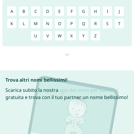
A
B
C
D
E
F
G
H
I
J
K
L
M
N
O
P
Q
R
S
T
U
V
W
X
Y
Z
Trova altri nomi bellissimi!
Scarica subito la nostra
app dei nomi per bambini
gratuita e trova con il tuo partner un nome bellissimo!