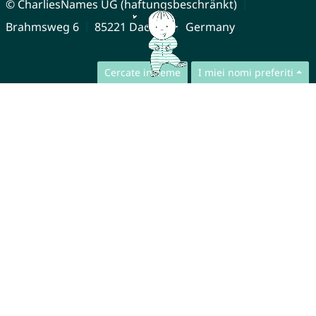
© CharliesNames UG (haftungsbeschränkt)
Brahmsweg 6
85221 Dachau
Germany
Cercate insieme
I miei nomi preferiti