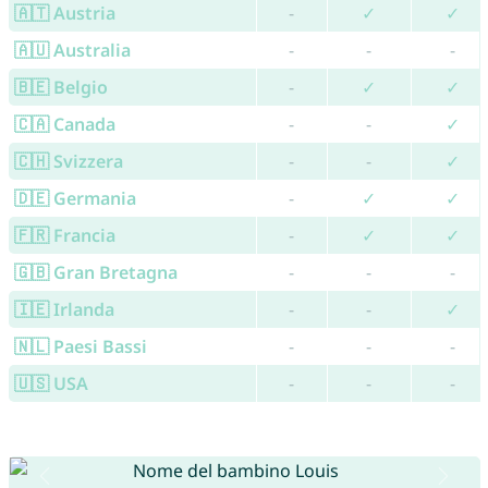
🇦🇹 Austria
-
✓
✓
🇦🇺 Australia
-
-
-
🇧🇪 Belgio
-
✓
✓
🇨🇦 Canada
-
-
✓
🇨🇭 Svizzera
-
-
✓
🇩🇪 Germania
-
✓
✓
🇫🇷 Francia
-
✓
✓
🇬🇧 Gran Bretagna
-
-
-
🇮🇪 Irlanda
-
-
✓
🇳🇱 Paesi Bassi
-
-
-
🇺🇸 USA
-
-
-