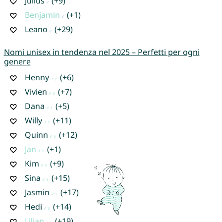
Julius
(+9)
Benjamin
(+1)
Leano
(+29)
Nomi unisex in tendenza nel 2025 – Perfetti per ogni
genere
Henny
(+6)
Vivien
(+7)
Dana
(+5)
Willy
(+11)
Quinn
(+12)
Jan
(+1)
Kim
(+9)
Sina
(+15)
Jasmin
(+17)
Hedi
(+14)
Lilian
(+19)