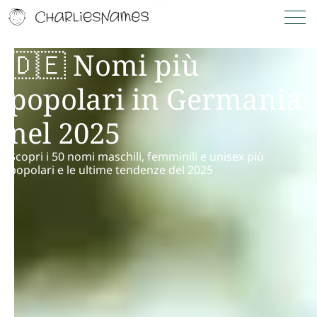
🇩🇪 Nomi più
popolari in Germania
nel 2025
Scopri i 50 nomi maschili, femminili e unisex più
popolari e le ultime tendenze del 2025