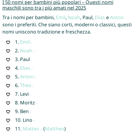
I 50 nomi per bambini più popolari – Questi nomi
maschili sono tra i più amati nel 2025
Tra i nomi per bambini,
Emil
,
Noah
, Paul,
Elias
e
Anton
sono i preferiti. Che siano corti, moderni o classici, questi
nomi uniscono tradizione e freschezza.
1.
Emil
2.
Noah
3.
Paul
4.
Elias
5.
Anton
6.
Theo
7.
Levi
8.
Moritz
9.
Ben
10.
Lino
11.
Matteo
(
Mattheo
)