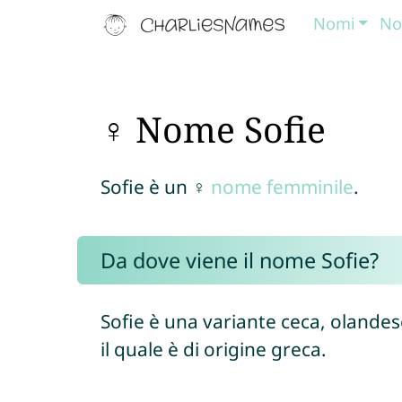
Nomi
No
♀ Nome Sofie
Sofie è un ♀
nome femminile
.
Da dove viene il nome Sofie?
Sofie è una variante ceca, olande
il quale è di origine greca.