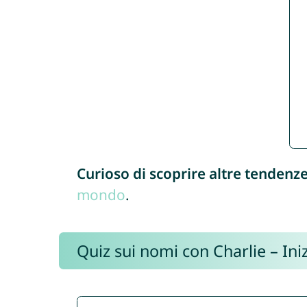
Curioso di scoprire altre tendenz
mondo
.
Quiz sui nomi con Charlie – Iniz