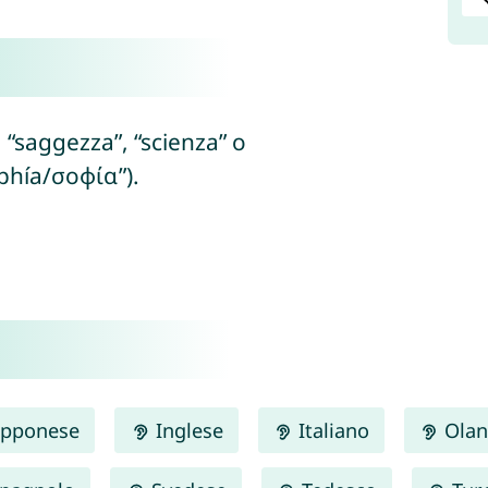
, “saggezza”, “scienza” o
phía/σοφία”).
pponese
Inglese
Italiano
Olan