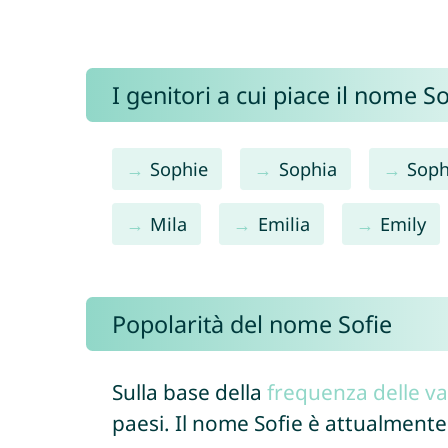
I genitori a cui piace il nome 
Sophie
Sophia
Soph
Mila
Emilia
Emily
Popolarità del nome Sofie
Sulla base della
frequenza delle va
paesi. Il nome Sofie è attualmente