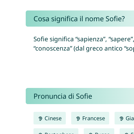
Cosa significa il nome Sofie?
Sofie significa “sapienza”, “sapere”
“conoscenza” (dal greco antico “so
Pronuncia di Sofie
Cinese
Francese
Gia