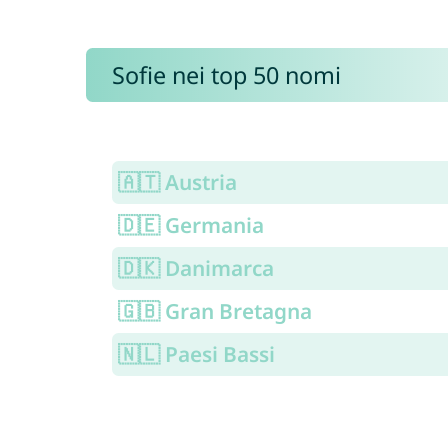
Sofie nei top 50 nomi
🇦🇹 Austria
🇩🇪 Germania
🇩🇰 Danimarca
🇬🇧 Gran Bretagna
🇳🇱 Paesi Bassi