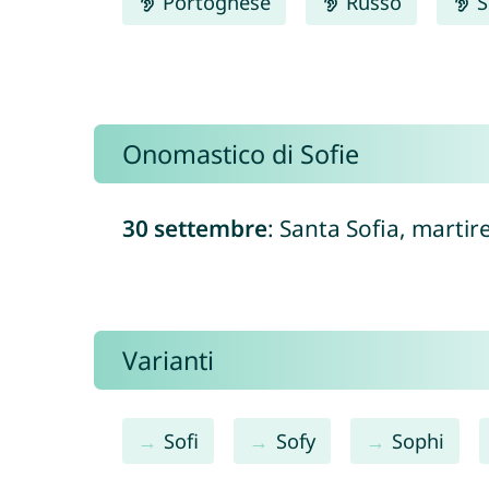
Portoghese
Russo
S
Onomastico di Sofie
30 settembre
: Santa Sofia, martir
Varianti
Sofi
Sofy
Sophi