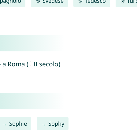
pagnolo
Svedese
Tedesco
Tur
e a Roma († II secolo)
Sophie
Sophy