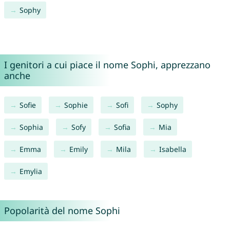
Sophy
I genitori a cui piace il nome Sophi, apprezzano
anche
Sofie
Sophie
Sofi
Sophy
Sophia
Sofy
Sofia
Mia
Emma
Emily
Mila
Isabella
Emylia
Popolarità del nome Sophi