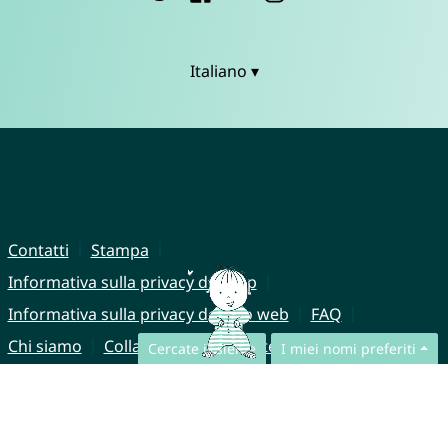
Italiano ▾
Contatti
Stampa
Informativa sulla privacy dell'app
Informativa sulla privacy del sito web
FAQ
Chi siamo
Collaborazione
Note legali
Cercate insieme
I miei nomi preferiti
© CharliesNames UG (haftungsbeschränkt)
Brahmsweg 6
85221 Dachau
Germany