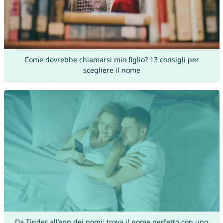
Come dovrebbe chiamarsi mio figlio? 13 consigli per
scegliere il nome
Da Tinder all’app dei nomi: trova il nome perfetto con uno