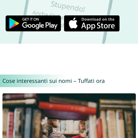
Cose interessanti sui nomi – Tuffati ora