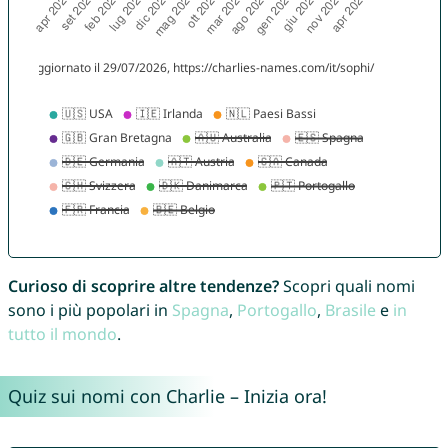
Curioso di scoprire altre tendenze?
Scopri quali nomi
sono i più popolari in
Spagna
,
Portogallo
,
Brasile
e
in
tutto il mondo
.
Quiz sui nomi con Charlie – Inizia ora!