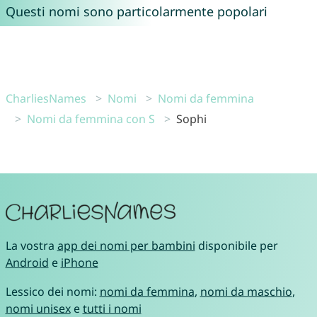
Questi nomi sono particolarmente popolari
CharliesNames
Nomi
Nomi da femmina
Nomi da femmina con S
Sophi
La vostra
app dei nomi per bambini
disponibile per
Android
e
iPhone
Lessico dei nomi:
nomi da femmina
,
nomi da maschio
,
nomi unisex
e
tutti i nomi