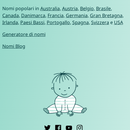
Nomi popolari in
Australia
,
Austria
,
Belgio
,
Brasile
,
Canada
,
Danimarca
,
Francia
,
Germania
,
Gran Bretagna
,
Irlanda
,
Paesi Bassi
,
Portogallo
,
Spagna
,
Svizzera
e
USA
Generatore di nomi
Nomi Blog