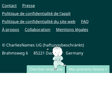
Contact
Presse
Politique de confidentialité de l'appli
Politique de confidentialité du site web
FAQ
À propos
Collaboration
Mentions légales
© CharliesNames UG (haftungsbeschränkt)
Brahmsweg 6
85221 Dachau
Germany
Cherchez ensemble
Mes prénoms favoris