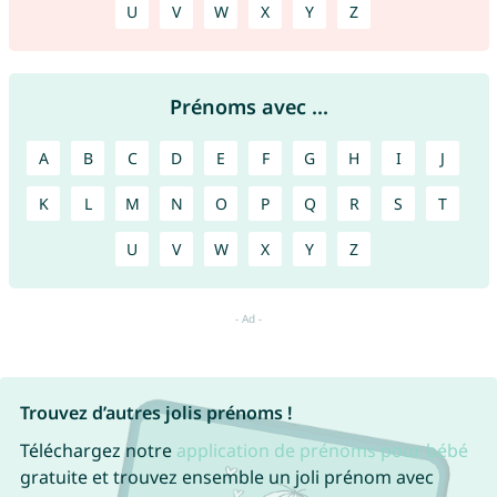
U
V
W
X
Y
Z
Prénoms avec ...
A
B
C
D
E
F
G
H
I
J
K
L
M
N
O
P
Q
R
S
T
U
V
W
X
Y
Z
Trouvez d’autres jolis prénoms !
Téléchargez notre
application de prénoms pour bébé
gratuite et trouvez ensemble un joli prénom avec