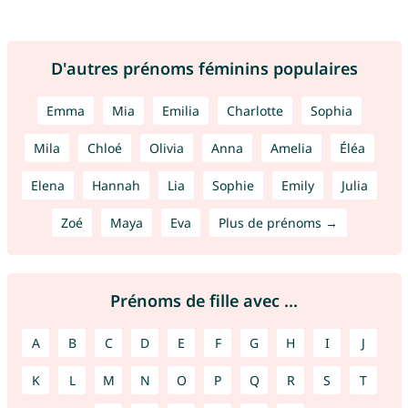
D'autres prénoms féminins populaires
Emma
Mia
Emilia
Charlotte
Sophia
Mila
Chloé
Olivia
Anna
Amelia
Éléa
Elena
Hannah
Lia
Sophie
Emily
Julia
Zoé
Maya
Eva
Plus de prénoms →
Prénoms de fille avec ...
A
B
C
D
E
F
G
H
I
J
K
L
M
N
O
P
Q
R
S
T