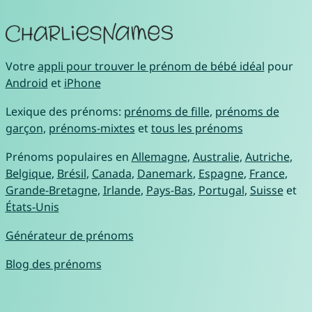
Votre
appli pour trouver le prénom de bébé idéal
pour
Android
et
iPhone
Lexique des prénoms:
prénoms de fille
,
prénoms de
garçon
,
prénoms-mixtes
et
tous les prénoms
Prénoms populaires en
Allemagne
,
Australie
,
Autriche
,
Belgique
,
Brésil
,
Canada
,
Danemark
,
Espagne
,
France
,
Grande-Bretagne
,
Irlande
,
Pays-Bas
,
Portugal
,
Suisse
et
États-Unis
Générateur de prénoms
Blog des prénoms