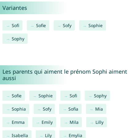
Variantes
Sofi
Sofie
Sofy
Sophie
Sophy
Les parents qui aiment le prénom Sophi aiment
aussi
Sofie
Sophie
Sofi
Sophy
Sophia
Sofy
Sofia
Mia
Emma
Emily
Mila
Lilly
Isabella
Lily
Emylia