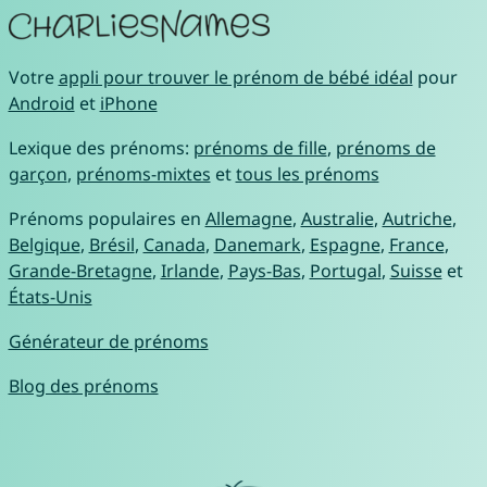
Votre
appli pour trouver le prénom de bébé idéal
pour
Android
et
iPhone
Lexique des prénoms:
prénoms de fille
,
prénoms de
garçon
,
prénoms-mixtes
et
tous les prénoms
Prénoms populaires en
Allemagne
,
Australie
,
Autriche
,
Belgique
,
Brésil
,
Canada
,
Danemark
,
Espagne
,
France
,
Grande-Bretagne
,
Irlande
,
Pays-Bas
,
Portugal
,
Suisse
et
États-Unis
Générateur de prénoms
Blog des prénoms