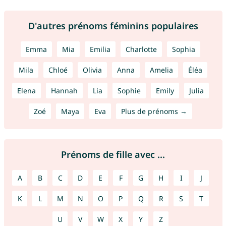
D'autres prénoms féminins populaires
Emma
Mia
Emilia
Charlotte
Sophia
Mila
Chloé
Olivia
Anna
Amelia
Éléa
Elena
Hannah
Lia
Sophie
Emily
Julia
Zoé
Maya
Eva
Plus de prénoms →
Prénoms de fille avec ...
A
B
C
D
E
F
G
H
I
J
K
L
M
N
O
P
Q
R
S
T
U
V
W
X
Y
Z