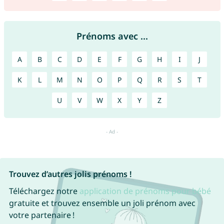
Prénoms avec ...
A
B
C
D
E
F
G
H
I
J
K
L
M
N
O
P
Q
R
S
T
U
V
W
X
Y
Z
Trouvez d’autres jolis prénoms !
Téléchargez notre
application de prénoms pour bébé
gratuite et trouvez ensemble un joli prénom avec
votre partenaire !