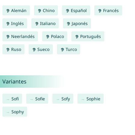
Alemán
Chino
Español
Francés
Inglés
Italiano
Japonés
Neerlandés
Polaco
Português
Ruso
Sueco
Turco
Variantes
Sofi
Sofie
Sofy
Sophie
Sophy