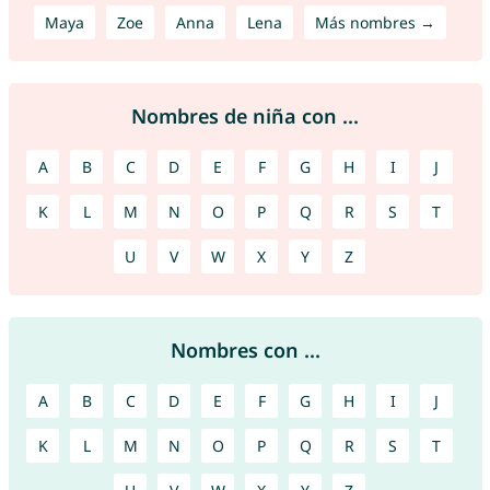
Maya
Zoe
Anna
Lena
Más nombres →
Nombres de niña con ...
A
B
C
D
E
F
G
H
I
J
K
L
M
N
O
P
Q
R
S
T
U
V
W
X
Y
Z
Nombres con ...
A
B
C
D
E
F
G
H
I
J
K
L
M
N
O
P
Q
R
S
T