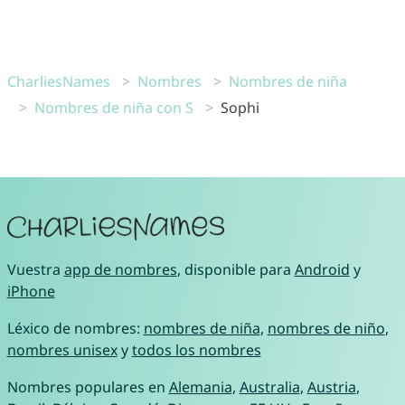
CharliesNames
Nombres
Nombres de niña
Nombres de niña con S
Sophi
Vuestra
app de nombres
, disponible para
Android
y
iPhone
Léxico de nombres:
nombres de niña
,
nombres de niño
,
nombres unisex
y
todos los nombres
Nombres populares en
Alemania
,
Australia
,
Austria
,