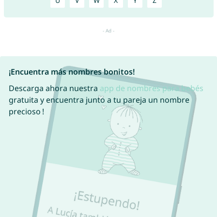
U
V
W
X
Y
Z
¡Encuentra más nombres bonitos!
Descarga ahora nuestra
app de nombres para bebés
gratuita y encuentra junto a tu pareja un nombre
precioso !