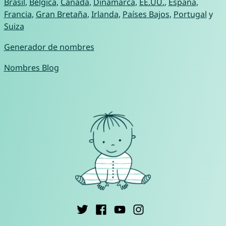
Brasil
,
Bélgica
,
Canadá
,
Dinamarca
,
EE.UU.
,
España
,
Francia
,
Gran Bretaña
,
Irlanda
,
Países Bajos
,
Portugal
y
Suiza
Generador de nombres
Nombres Blog