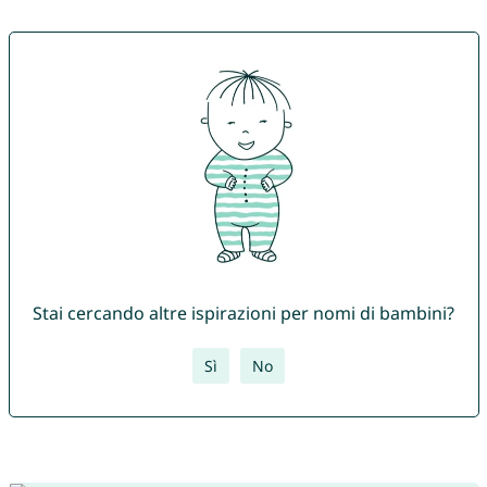
Stai cercando altre ispirazioni per nomi di bambini?
Sì
No