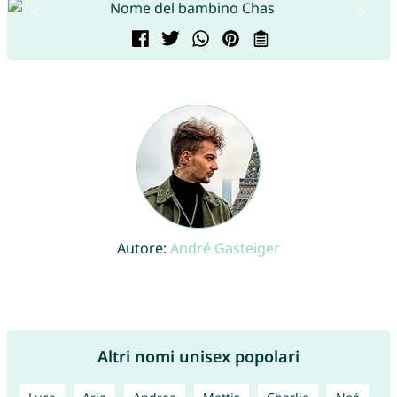
Autore:
André Gasteiger
Altri nomi unisex popolari