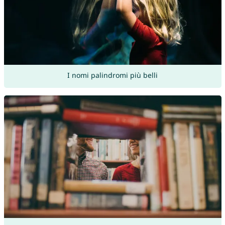
I nomi palindromi più belli