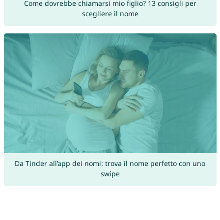
Come dovrebbe chiamarsi mio figlio? 13 consigli per
scegliere il nome
Da Tinder all’app dei nomi: trova il nome perfetto con uno
swipe