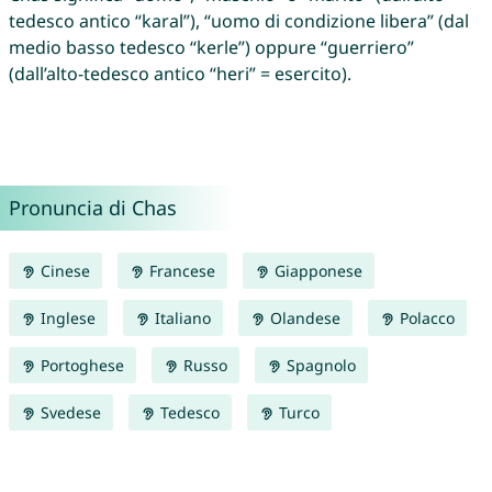
tedesco antico “karal”), “uomo di condizione libera” (dal
medio basso tedesco “kerle”) oppure “guerriero”
(dall’alto-tedesco antico “heri” = esercito).
Pronuncia di Chas
Cinese
Francese
Giapponese
Inglese
Italiano
Olandese
Polacco
Portoghese
Russo
Spagnolo
Svedese
Tedesco
Turco