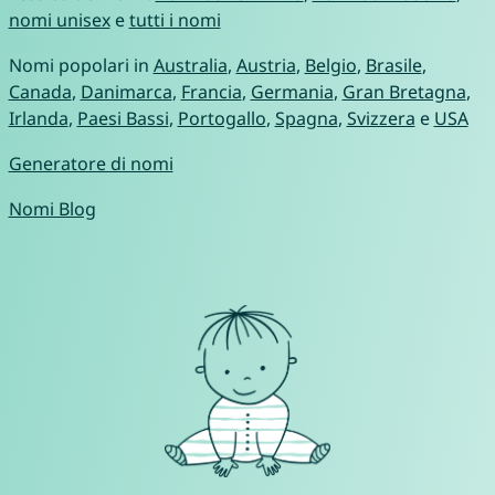
nomi unisex
e
tutti i nomi
Nomi popolari in
Australia
,
Austria
,
Belgio
,
Brasile
,
Canada
,
Danimarca
,
Francia
,
Germania
,
Gran Bretagna
,
Irlanda
,
Paesi Bassi
,
Portogallo
,
Spagna
,
Svizzera
e
USA
Generatore di nomi
Nomi Blog