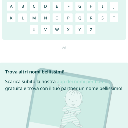
A
B
C
D
E
F
G
H
I
J
K
L
M
N
O
P
Q
R
S
T
U
V
W
X
Y
Z
Trova altri nomi bellissimi!
Scarica subito la nostra
app dei nomi per bambini
gratuita e trova con il tuo partner un nome bellissimo!