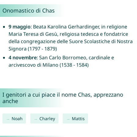
Onomastico di Chas
9 maggio
: Beata Karolina Gerhardinger, in religione
Maria Teresa di Gesù, religiosa tedesca e fondatrice
della congregazione delle Suore Scolastiche di Nostra
Signora (1797 - 1879)
4 novembre
: San Carlo Borromeo, cardinale e
arcivescovo di Milano (1538 - 1584)
I genitori a cui piace il nome Chas, apprezzano
anche
Noah
Charley
Mattis