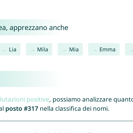
Elea, apprezzano anche
Lia
Mila
Mia
Emma
lutazioni positive
, possiamo analizzare quanto
al
posto #317
nella classifica dei nomi.