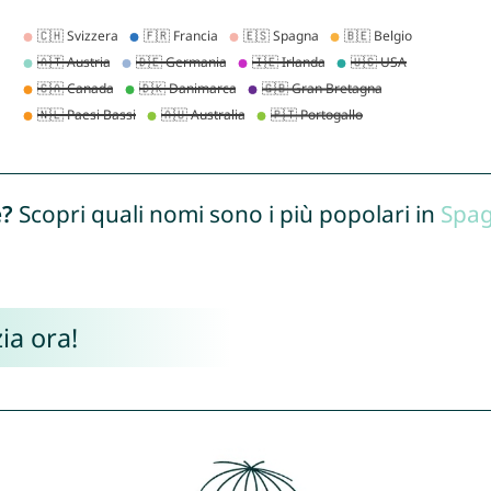
e?
Scopri quali nomi sono i più popolari in
Spa
ia ora!