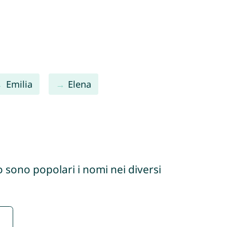
Emilia
Elena
 sono popolari i nomi nei diversi