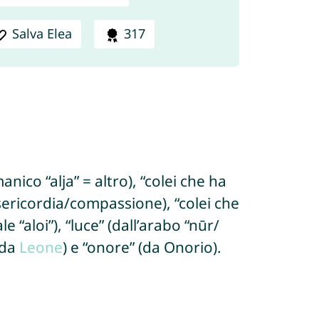
Salva Elea
317
anico “alja” = altro), “colei che ha
sericordia/compassione), “colei che
e “aloi”), “luce” (dall’arabo “nūr/
(da
Leone
) e “onore” (da Onorio).