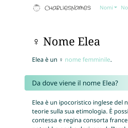
Nomi
No
♀ Nome Elea
Elea è un ♀
nome femminile
.
Da dove viene il nome Elea?
Elea è un ipocoristico inglese del
teorie sulla sua etimologia. È poss
contessa e regina consorta franc