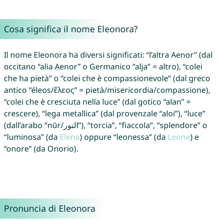
Cosa significa il nome Eleonora?
Il nome Eleonora ha diversi significati: “l’altra Aenor” (dal
occitano “alia Aenor” o Germanico “alja” = altro), “colei
che ha pietà” o “colei che è compassionevole” (dal greco
antico “éleos/ἔλεος” = pietà/misericordia/compassione),
“colei che è cresciuta nella luce” (dal gotico “alan” =
crescere), “lega metallica” (dal provenzale “aloi”), “luce”
(dall’arabo “nūr/النور‎”), “torcia”, “fiaccola”, “splendore” o
“luminosa” (da
Elena
) oppure “leonessa” (da
Leone
) e
“onore” (da Onorio).
Pronuncia di Eleonora