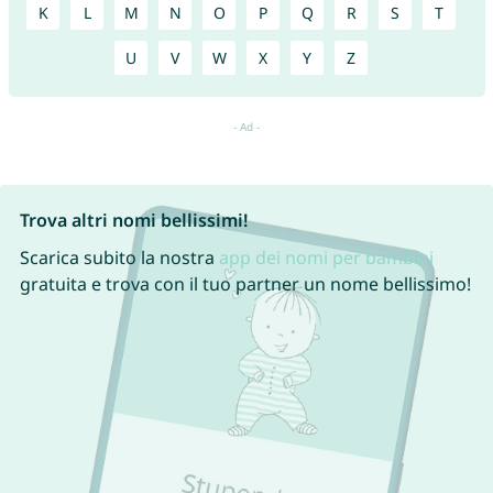
K
L
M
N
O
P
Q
R
S
T
U
V
W
X
Y
Z
Trova altri nomi bellissimi!
Scarica subito la nostra
app dei nomi per bambini
gratuita e trova con il tuo partner un nome bellissimo!