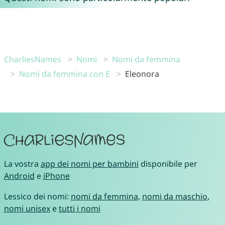
CharliesNames
Nomi
Nomi da femmina
Nomi da femmina con E
Eleonora
La vostra
app dei nomi per bambini
disponibile per
Android
e
iPhone
Lessico dei nomi:
nomi da femmina
,
nomi da maschio
,
nomi unisex
e
tutti i nomi