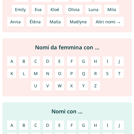
Emily
Eva
Kloé
Olivia
Luna
Mila
Anna
Éléna
Malía
Maëlyne
Altri nomi →
Nomi da femmina con ...
A
B
C
D
E
F
G
H
I
J
K
L
M
N
O
P
Q
R
S
T
U
V
W
X
Y
Z
Nomi con ...
A
B
C
D
E
F
G
H
I
J