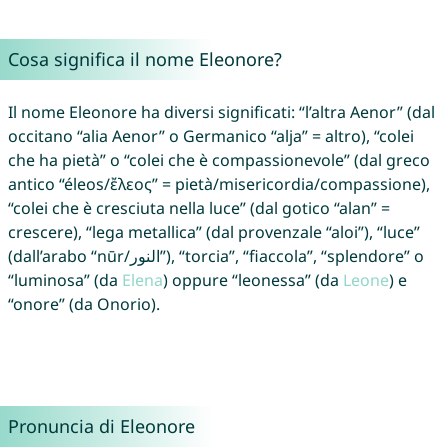
Cosa significa il nome Eleonore?
Il nome Eleonore ha diversi significati: “l’altra Aenor” (dal
occitano “alia Aenor” o Germanico “alja” = altro), “colei
che ha pietà” o “colei che è compassionevole” (dal greco
antico “éleos/ἔλεος” = pietà/misericordia/compassione),
“colei che è cresciuta nella luce” (dal gotico “alan” =
crescere), “lega metallica” (dal provenzale “aloi”), “luce”
(dall’arabo “nūr/النور‎”), “torcia”, “fiaccola”, “splendore” o
“luminosa” (da
Elena
) oppure “leonessa” (da
Leone
) e
“onore” (da Onorio).
Pronuncia di Eleonore