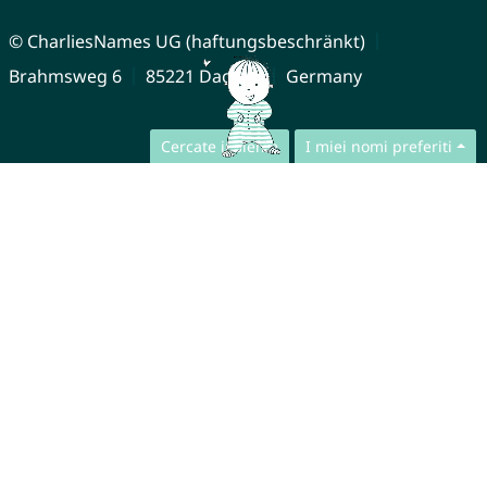
© CharliesNames UG (haftungsbeschränkt)
Brahmsweg 6
85221 Dachau
Germany
Cercate insieme
I miei nomi preferiti