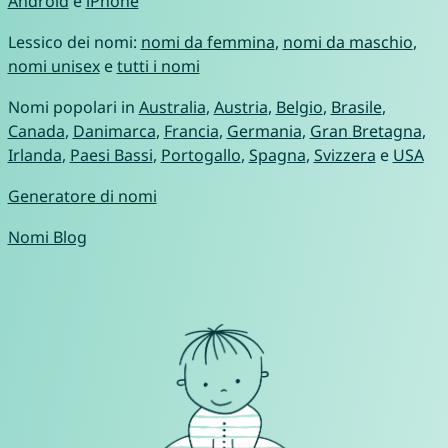
Android
e
iPhone
Lessico dei nomi:
nomi da femmina
,
nomi da maschio
,
nomi unisex
e
tutti i nomi
Nomi popolari in
Australia
,
Austria
,
Belgio
,
Brasile
,
Canada
,
Danimarca
,
Francia
,
Germania
,
Gran Bretagna
,
Irlanda
,
Paesi Bassi
,
Portogallo
,
Spagna
,
Svizzera
e
USA
Generatore di nomi
Nomi Blog