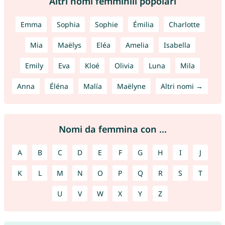
Altri nomi femminili popolari
Emma
Sophia
Sophie
Émilia
Charlotte
Mia
Maëlys
Eléa
Amelia
Isabella
Emily
Eva
Kloé
Olivia
Luna
Mila
Anna
Éléna
Malía
Maëlyne
Altri nomi →
Nomi da femmina con ...
A
B
C
D
E
F
G
H
I
J
K
L
M
N
O
P
Q
R
S
T
U
V
W
X
Y
Z