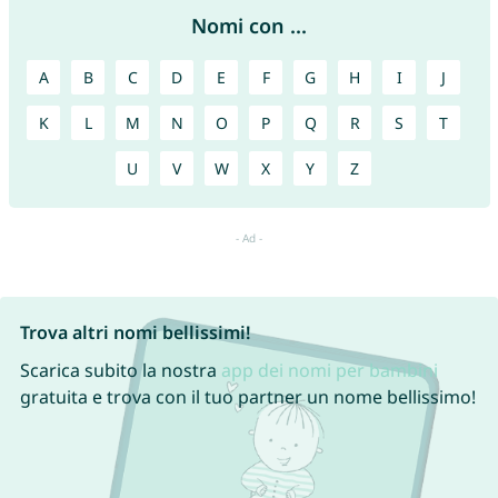
Nomi con ...
A
B
C
D
E
F
G
H
I
J
K
L
M
N
O
P
Q
R
S
T
U
V
W
X
Y
Z
Trova altri nomi bellissimi!
Scarica subito la nostra
app dei nomi per bambini
gratuita e trova con il tuo partner un nome bellissimo!