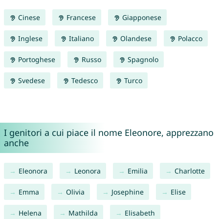
Cinese
Francese
Giapponese
Inglese
Italiano
Olandese
Polacco
Portoghese
Russo
Spagnolo
Svedese
Tedesco
Turco
I genitori a cui piace il nome Eleonore, apprezzano
anche
Eleonora
Leonora
Emilia
Charlotte
Emma
Olivia
Josephine
Elise
Helena
Mathilda
Elisabeth