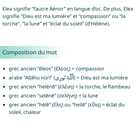
Elea signifie “l’autre Aénor” en langue d’oc. De plus, Elea
signifie “Dieu est ma lumière” et “compassion” ou “la
torche”, “la lune” et “éclat du soleil” (d’Hélène).
Composition du mot
grec ancien “éleos” (ἔλεος) = compassion
arabe “Aḷḷāhu nūrī” (أَلْلّٰهُ نُورِي) = Dieu est ma lumière
grec ancien “helénē” (ἑλένη) = la torche, le flambeau
grec ancien “selēnē” (σελήνη) = la lune
grec ancien “hélē” (ἕλη) ou “heílē” (εἵλη) = éclat du
soleil, chaleur