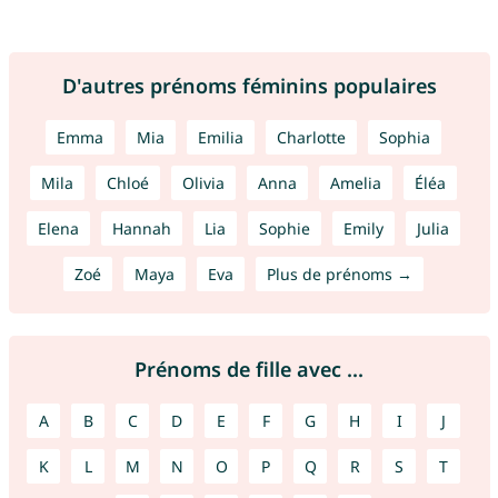
D'autres prénoms féminins populaires
Emma
Mia
Emilia
Charlotte
Sophia
Mila
Chloé
Olivia
Anna
Amelia
Éléa
Elena
Hannah
Lia
Sophie
Emily
Julia
Zoé
Maya
Eva
Plus de prénoms →
Prénoms de fille avec ...
A
B
C
D
E
F
G
H
I
J
K
L
M
N
O
P
Q
R
S
T