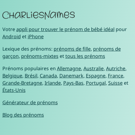
Votre
appli pour trouver le prénom de bébé idéal
pour
Android
et
iPhone
Lexique des prénoms:
prénoms de fille
,
prénoms de
garçon
,
prénoms-mixtes
et
tous les prénoms
Prénoms populaires en
Allemagne
,
Australie
,
Autriche
,
Belgique
,
Brésil
,
Canada
,
Danemark
,
Espagne
,
France
,
Grande-Bretagne
,
Irlande
,
Pays-Bas
,
Portugal
,
Suisse
et
États-Unis
Générateur de prénoms
Blog des prénoms