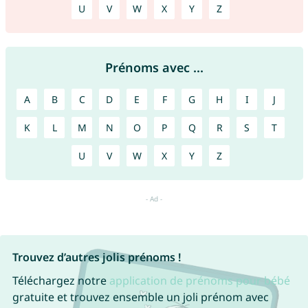
U
V
W
X
Y
Z
Prénoms avec ...
A
B
C
D
E
F
G
H
I
J
K
L
M
N
O
P
Q
R
S
T
U
V
W
X
Y
Z
Trouvez d’autres jolis prénoms !
Téléchargez notre
application de prénoms pour bébé
gratuite et trouvez ensemble un joli prénom avec