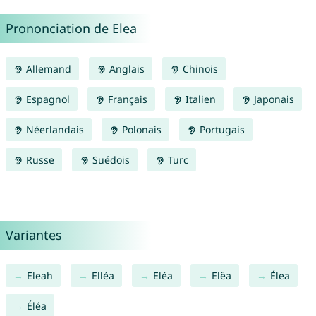
Prononciation de Elea
Allemand
Anglais
Chinois
Espagnol
Français
Italien
Japonais
Néerlandais
Polonais
Portugais
Russe
Suédois
Turc
Variantes
Eleah
Elléa
Eléa
Elëa
Élea
Éléa