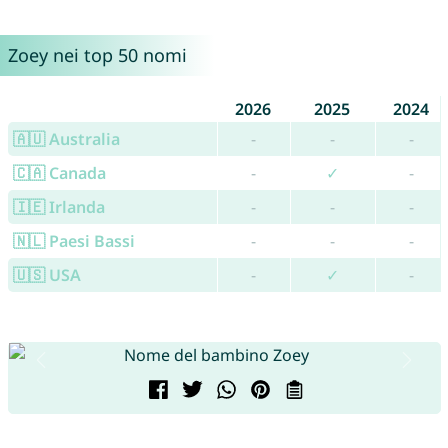
Zoey nei top 50 nomi
2026
2025
2024
🇦🇺 Australia
-
-
-
🇨🇦 Canada
-
✓
-
🇮🇪 Irlanda
-
-
-
🇳🇱 Paesi Bassi
-
-
-
🇺🇸 USA
-
✓
-