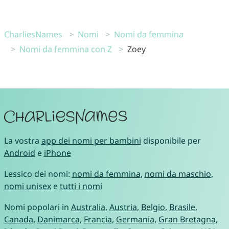
CharliesNames
Nomi
Nomi da femmina
Nomi da femmina con Z
Zoey
La vostra
app dei nomi per bambini
disponibile per
Android
e
iPhone
Lessico dei nomi:
nomi da femmina
,
nomi da maschio
,
nomi unisex
e
tutti i nomi
Nomi popolari in
Australia
,
Austria
,
Belgio
,
Brasile
,
Canada
,
Danimarca
,
Francia
,
Germania
,
Gran Bretagna
,