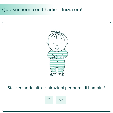
Quiz sui nomi con Charlie – Inizia ora!
Stai cercando altre ispirazioni per nomi di bambini?
Sì
No