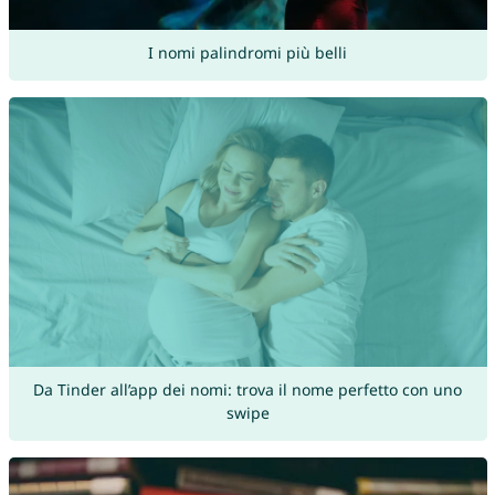
I nomi palindromi più belli
Da Tinder all’app dei nomi: trova il nome perfetto con uno
swipe