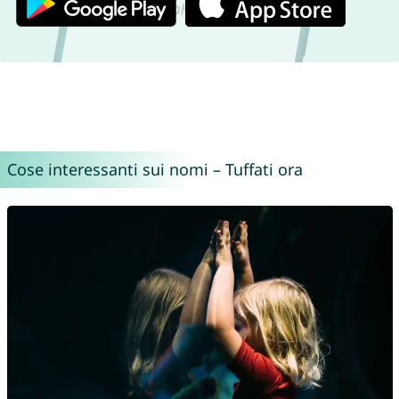
Cose interessanti sui nomi – Tuffati ora