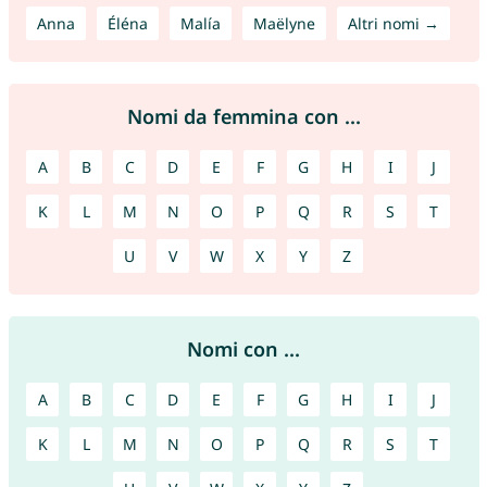
Anna
Éléna
Malía
Maëlyne
Altri nomi →
Nomi da femmina con ...
A
B
C
D
E
F
G
H
I
J
K
L
M
N
O
P
Q
R
S
T
U
V
W
X
Y
Z
Nomi con ...
A
B
C
D
E
F
G
H
I
J
K
L
M
N
O
P
Q
R
S
T