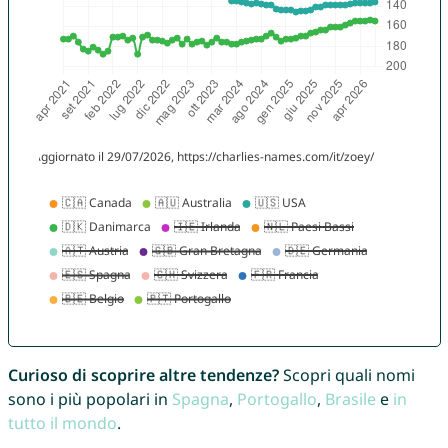
Curioso di scoprire altre tendenze?
Scopri quali nomi
sono i più popolari in
Spagna
,
Portogallo
,
Brasile
e
in
tutto il mondo
.