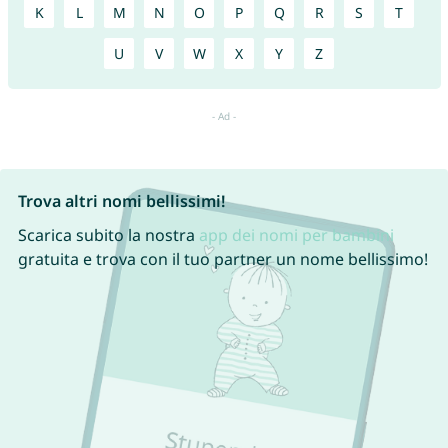
K
L
M
N
O
P
Q
R
S
T
U
V
W
X
Y
Z
Trova altri nomi bellissimi!
Scarica subito la nostra
app dei nomi per bambini
gratuita e trova con il tuo partner un nome bellissimo!