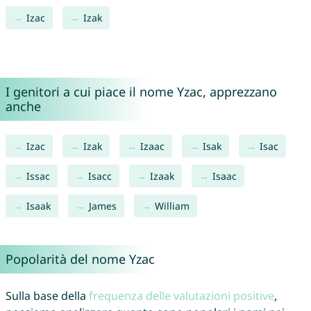
Izac
Izak
I genitori a cui piace il nome Yzac, apprezzano
anche
Izac
Izak
Izaac
Isak
Isac
Issac
Isacc
Izaak
Isaac
Isaak
James
William
Popolarità del nome Yzac
Sulla base della
frequenza delle valutazioni positive
,