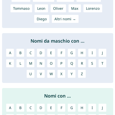
Tommaso
Leon
Oliver
Max
Lorenzo
Diego
Altri nomi →
Nomi da maschio con ...
A
B
C
D
E
F
G
H
I
J
K
L
M
N
O
P
Q
R
S
T
U
V
W
X
Y
Z
Nomi con ...
A
B
C
D
E
F
G
H
I
J