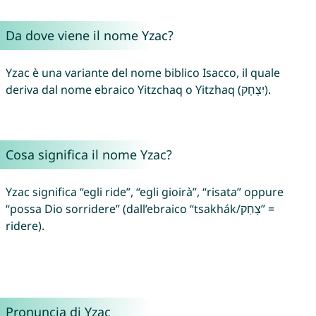
Da dove viene il nome Yzac?
Yzac è una variante del nome biblico Isacco, il quale
deriva dal nome ebraico Yitzchaq o Yitzhaq (יִצְחָק).
Cosa significa il nome Yzac?
Yzac significa “egli ride”, “egli gioirà”, “risata” oppure
“possa Dio sorridere” (dall’ebraico “tsakhák/צָחַק” =
ridere).
Pronuncia di Yzac