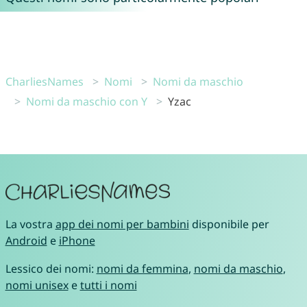
CharliesNames
Nomi
Nomi da maschio
Nomi da maschio con Y
Yzac
La vostra
app dei nomi per bambini
disponibile per
Android
e
iPhone
Lessico dei nomi:
nomi da femmina
,
nomi da maschio
,
nomi unisex
e
tutti i nomi