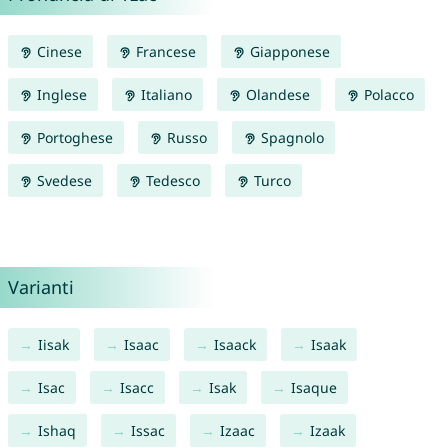
Cinese
Francese
Giapponese
Inglese
Italiano
Olandese
Polacco
Portoghese
Russo
Spagnolo
Svedese
Tedesco
Turco
Varianti
Iisak
Isaac
Isaack
Isaak
Isac
Isacc
Isak
Isaque
Ishaq
Issac
Izaac
Izaak