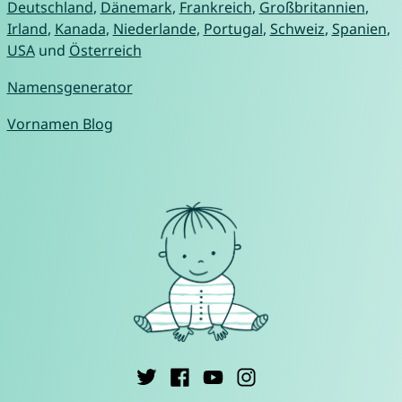
Deutschland
,
Dänemark
,
Frankreich
,
Großbritannien
,
Irland
,
Kanada
,
Niederlande
,
Portugal
,
Schweiz
,
Spanien
,
USA
und
Österreich
Namensgenerator
Vornamen Blog