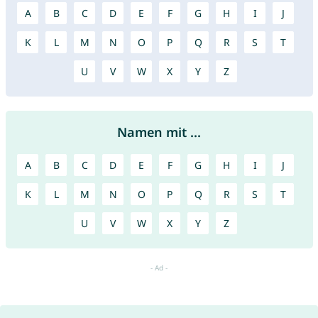
A
B
C
D
E
F
G
H
I
J
K
L
M
N
O
P
Q
R
S
T
U
V
W
X
Y
Z
Namen mit ...
A
B
C
D
E
F
G
H
I
J
K
L
M
N
O
P
Q
R
S
T
U
V
W
X
Y
Z