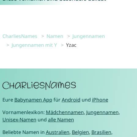
CharliesNames
Namen
Jungennamen
Jungennamen mit Y
Yzac
Eure
Babynamen App
für
Android
und
iPhone
Vornamenlexikon:
Mädchennamen
,
Jungennamen
,
Unisex-Namen
und
alle Namen
Beliebte Namen in
Australien
,
Belgien
,
Brasilien
,