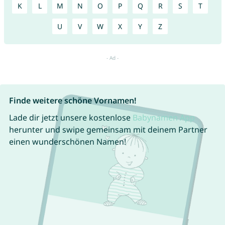
K
L
M
N
O
P
Q
R
S
T
U
V
W
X
Y
Z
Finde weitere schöne Vornamen!
Lade dir jetzt unsere kostenlose
Babynamen App
herunter und swipe gemeinsam mit deinem Partner
einen wunderschönen Namen!