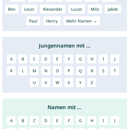
Ben
Louis
Alexander
Lucas
Milo
Jakob
Paul
Henry
Mehr Namen →
Jungennamen mit ...
A
B
C
D
E
F
G
H
I
J
K
L
M
N
O
P
Q
R
S
T
U
V
W
X
Y
Z
Namen mit ...
A
B
C
D
E
F
G
H
I
J