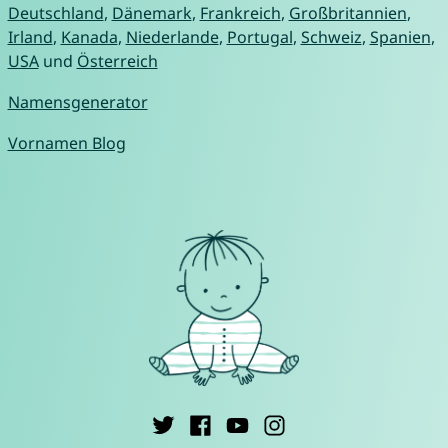
Deutschland
,
Dänemark
,
Frankreich
,
Großbritannien
,
Irland
,
Kanada
,
Niederlande
,
Portugal
,
Schweiz
,
Spanien
,
USA
und
Österreich
Namensgenerator
Vornamen Blog