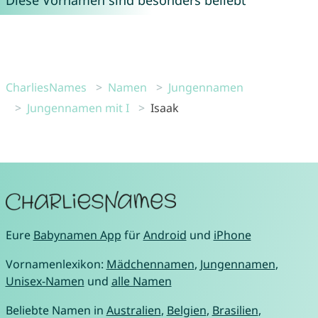
Diese Vornamen sind besonders beliebt
CharliesNames
Namen
Jungennamen
Jungennamen mit I
Isaak
Eure
Babynamen App
für
Android
und
iPhone
Vornamenlexikon:
Mädchennamen
,
Jungennamen
,
Unisex-Namen
und
alle Namen
Beliebte Namen in
Australien
,
Belgien
,
Brasilien
,