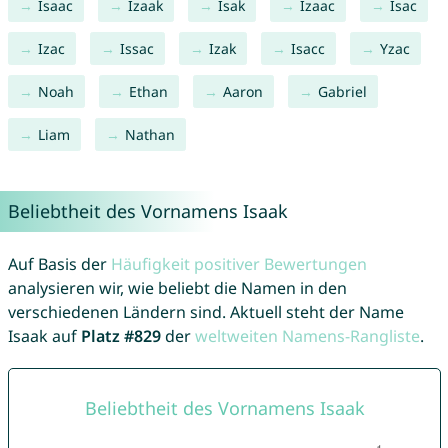
Isaac
Izaak
Isak
Izaac
Isac
Izac
Issac
Izak
Isacc
Yzac
Noah
Ethan
Aaron
Gabriel
Liam
Nathan
Beliebtheit des Vornamens Isaak
Auf Basis der
Häufigkeit positiver Bewertungen
analysieren wir, wie beliebt die Namen in den
verschiedenen Ländern sind. Aktuell steht der Name
Isaak auf
Platz #829
der
weltweiten Namens-Rangliste
.