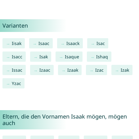
Varianten
Iisak
Isaac
Isaack
Isac
Isacc
Isak
Isaque
Ishaq
Issac
Izaac
Izaak
Izac
Izak
Yzac
Eltern, die den Vornamen Isaak mögen, mögen
auch