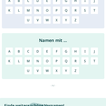
A
B
C
D
E
F
G
H
I
J
K
L
M
N
O
P
Q
R
S
T
U
V
W
X
Y
Z
Namen mit ...
A
B
C
D
E
F
G
H
I
J
K
L
M
N
O
P
Q
R
S
T
U
V
W
X
Y
Z
Finde weitere schöne Vornamen!