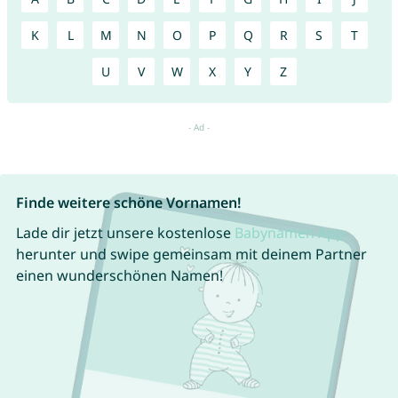
K
L
M
N
O
P
Q
R
S
T
U
V
W
X
Y
Z
Finde weitere schöne Vornamen!
Lade dir jetzt unsere kostenlose
Babynamen App
herunter und swipe gemeinsam mit deinem Partner
einen wunderschönen Namen!