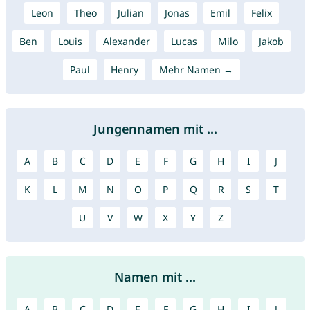
Leon
Theo
Julian
Jonas
Emil
Felix
Ben
Louis
Alexander
Lucas
Milo
Jakob
Paul
Henry
Mehr Namen →
Jungennamen mit ...
A
B
C
D
E
F
G
H
I
J
K
L
M
N
O
P
Q
R
S
T
U
V
W
X
Y
Z
Namen mit ...
A
B
C
D
E
F
G
H
I
J