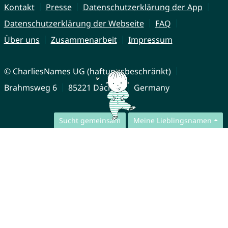
Kontakt
Presse
Datenschutzerklärung der App
Datenschutzerklärung der Webseite
FAQ
Über uns
Zusammenarbeit
Impressum
© CharliesNames UG (haftungsbeschränkt)
Brahmsweg 6
85221 Dachau
Germany
Sucht gemeinsam
Meine Lieblingsnamen