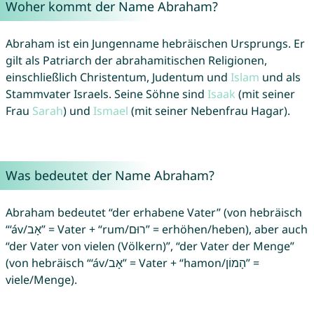
Woher kommt der Name Abraham?
Abraham ist ein Jungenname hebräischen Ursprungs. Er
gilt als Patriarch der abrahamitischen Religionen,
einschließlich Christentum, Judentum und
Islam
und als
Stammvater Israels. Seine Söhne sind
Isaak
(mit seiner
Frau
Sarah
) und
Ismael
(mit seiner Nebenfrau Hagar).
Was bedeutet der Name Abraham?
Abraham bedeutet “der erhabene Vater” (von hebräisch
“‘áv/אָב” = Vater + “rum/רוּם” = erhöhen/heben), aber auch
“der Vater von vielen (Völkern)”, “der Vater der Menge”
(von hebräisch “‘áv/אָב” = Vater + “hamon/הָמוֹן” =
viele/Menge).