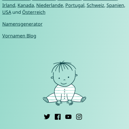
Irland
,
Kanada
,
Niederlande
,
Portugal
,
Schweiz
,
Spanien
,
USA
und
Österreich
Namensgenerator
Vornamen Blog