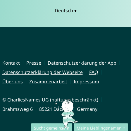
Deutsch ▾
Kontakt
Presse
Datenschutzerklärung der App
Datenschutzerklärung der Webseite
FAQ
Über uns
Zusammenarbeit
Impressum
© CharliesNames UG (haftungsbeschränkt)
Brahmsweg 6
85221 Dachau
Germany
Sucht gemeinsam
Meine Lieblingsnamen