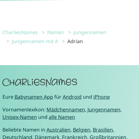
CharliesNames
Namen
Jungennamen
Jungennamen mit A
Adrian
Eure
Babynamen App
für
Android
und
iPhone
Vornamenlexikon:
Mädchennamen
,
Jungennamen
,
Unisex-Namen
und
alle Namen
Beliebte Namen in
Australien
,
Belgien
,
Brasilien
,
Deutschland
,
Dänemark
,
Frankreich
,
Großbritannien
,