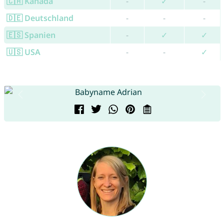
🇨🇦 Kanada
-
✓
-
🇩🇪 Deutschland
-
-
-
🇪🇸 Spanien
-
✓
✓
🇺🇸 USA
-
-
✓