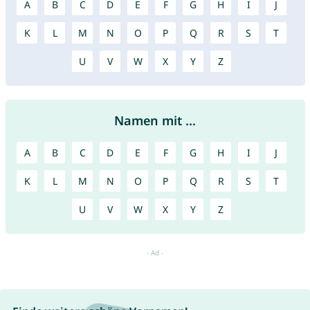
A
B
C
D
E
F
G
H
I
J
K
L
M
N
O
P
Q
R
S
T
U
V
W
X
Y
Z
Namen mit ...
A
B
C
D
E
F
G
H
I
J
K
L
M
N
O
P
Q
R
S
T
U
V
W
X
Y
Z