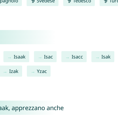
pagnolo
Svedese
Tedesco
Tur
Isaak
Isac
Isacc
Isak
Izak
Yzac
Izaak, apprezzano anche