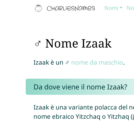
Nomi
No
♂ Nome Izaak
Izaak è un ♂
nome da maschio
.
Da dove viene il nome Izaak?
Izaak è una variante polacca del no