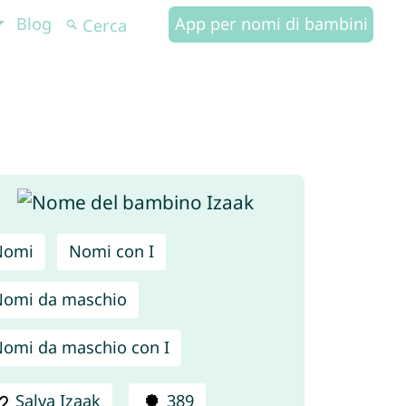
Blog
App per nomi di bambini
Nomi
Nomi con I
omi da maschio
omi da maschio con I
Salva Izaak
389