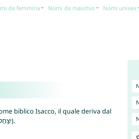
mi da femmina
Nomi da maschio
Nomi unisex
N
me biblico Isacco, il quale deriva dal
N
nome ebraico Yitzchaq o Yitzhaq (יִצְחָק).