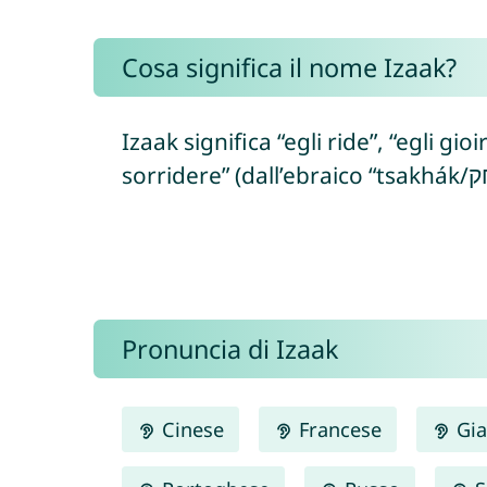
Cosa significa il nome Izaak?
Izaak significa “egli ride”, “egli gi
Pronuncia di Izaak
Cinese
Francese
Gia