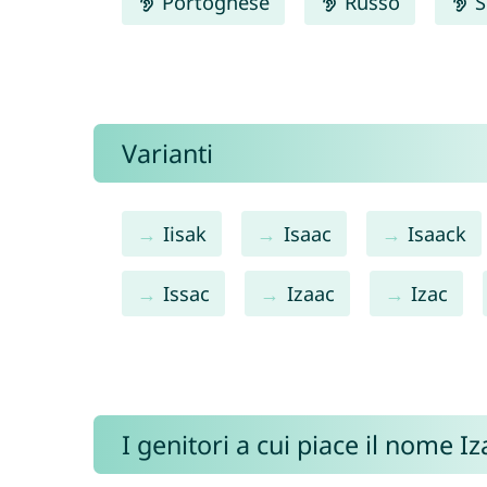
Portoghese
Russo
S
Varianti
Iisak
Isaac
Isaack
Issac
Izaac
Izac
I genitori a cui piace il nome 