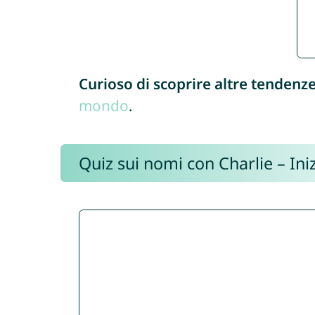
Curioso di scoprire altre tendenz
mondo
.
Quiz sui nomi con Charlie – Iniz