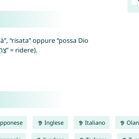
oirà”, “risata” oppure “possa Dio
sorridere” (dall’ebraico “tsakhák/צָחַק” = ridere).
pponese
Inglese
Italiano
Olan