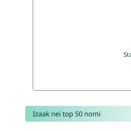
St
Izaak nei top 50 nomi