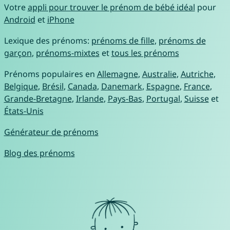
Votre
appli pour trouver le prénom de bébé idéal
pour
Android
et
iPhone
Lexique des prénoms:
prénoms de fille
,
prénoms de
garçon
,
prénoms-mixtes
et
tous les prénoms
Prénoms populaires en
Allemagne
,
Australie
,
Autriche
,
Belgique
,
Brésil
,
Canada
,
Danemark
,
Espagne
,
France
,
Grande-Bretagne
,
Irlande
,
Pays-Bas
,
Portugal
,
Suisse
et
États-Unis
Générateur de prénoms
Blog des prénoms