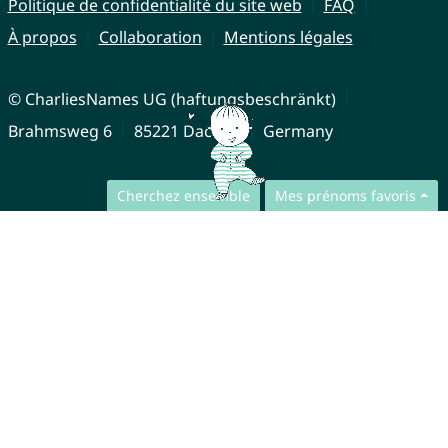
Politique de confidentialité du site web
FAQ
À propos
Collaboration
Mentions légales
© CharliesNames UG (haftungsbeschränkt)
Brahmsweg 6
85221 Dachau
Germany
Cherchez ensemble
Mes prénoms favoris