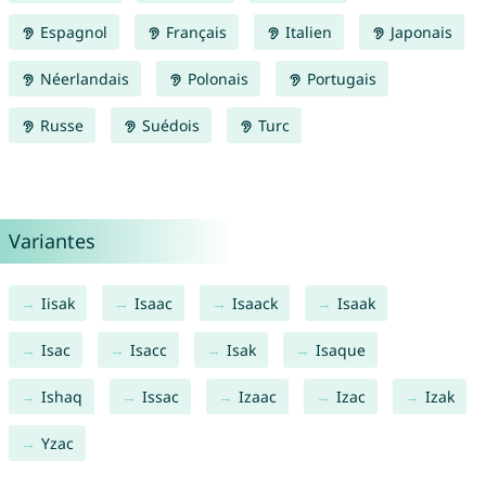
Espagnol
Français
Italien
Japonais
Néerlandais
Polonais
Portugais
Russe
Suédois
Turc
Variantes
Iisak
Isaac
Isaack
Isaak
Isac
Isacc
Isak
Isaque
Ishaq
Issac
Izaac
Izac
Izak
Yzac