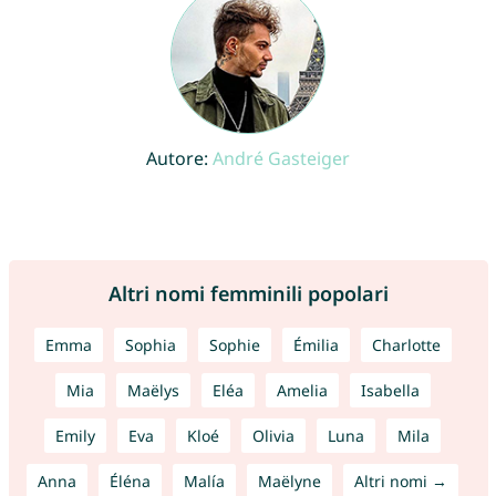
Autore:
André Gasteiger
Altri nomi femminili popolari
Emma
Sophia
Sophie
Émilia
Charlotte
Mia
Maëlys
Eléa
Amelia
Isabella
Emily
Eva
Kloé
Olivia
Luna
Mila
Anna
Éléna
Malía
Maëlyne
Altri nomi →