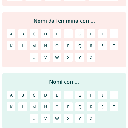
Nomi da femmina con ...
A
B
C
D
E
F
G
H
I
J
K
L
M
N
O
P
Q
R
S
T
U
V
W
X
Y
Z
Nomi con ...
A
B
C
D
E
F
G
H
I
J
K
L
M
N
O
P
Q
R
S
T
U
V
W
X
Y
Z