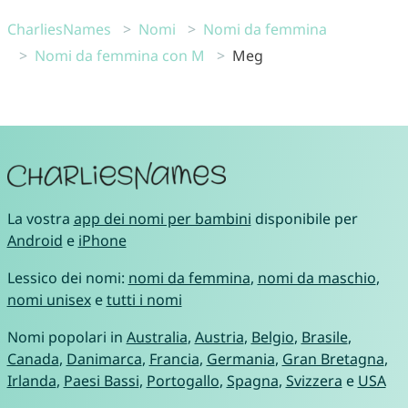
CharliesNames
Nomi
Nomi da femmina
Nomi da femmina con M
Meg
La vostra
app dei nomi per bambini
disponibile per
Android
e
iPhone
Lessico dei nomi:
nomi da femmina
,
nomi da maschio
,
nomi unisex
e
tutti i nomi
Nomi popolari in
Australia
,
Austria
,
Belgio
,
Brasile
,
Canada
,
Danimarca
,
Francia
,
Germania
,
Gran Bretagna
,
Irlanda
,
Paesi Bassi
,
Portogallo
,
Spagna
,
Svizzera
e
USA