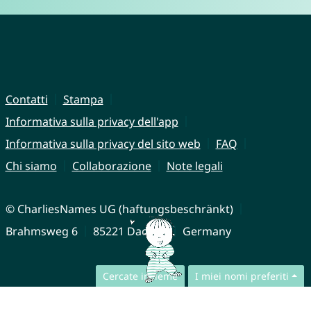
Contatti
Stampa
Informativa sulla privacy dell'app
Informativa sulla privacy del sito web
FAQ
Chi siamo
Collaborazione
Note legali
© CharliesNames UG (haftungsbeschränkt)
Brahmsweg 6
85221 Dachau
Germany
Cercate insieme
I miei nomi preferiti