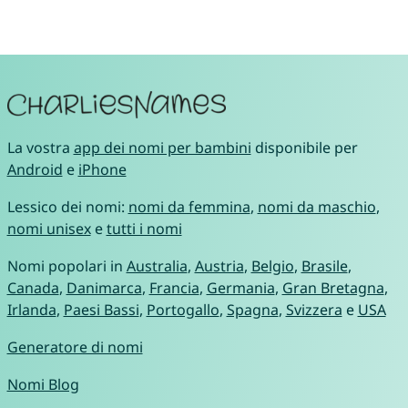
La vostra
app dei nomi per bambini
disponibile per
Android
e
iPhone
Lessico dei nomi:
nomi da femmina
,
nomi da maschio
,
nomi unisex
e
tutti i nomi
Nomi popolari in
Australia
,
Austria
,
Belgio
,
Brasile
,
Canada
,
Danimarca
,
Francia
,
Germania
,
Gran Bretagna
,
Irlanda
,
Paesi Bassi
,
Portogallo
,
Spagna
,
Svizzera
e
USA
Generatore di nomi
Nomi Blog