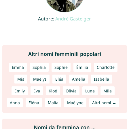
Autore:
André Gasteiger
Altri nomi femminili popolari
Emma
Sophia
Sophie
Émilia
Charlotte
Mia
Maëlys
Eléa
Amelia
Isabella
Emily
Eva
Kloé
Olivia
Luna
Mila
Anna
Éléna
Malía
Maëlyne
Altri nomi →
Nomi da femmina con ...