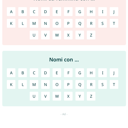
A
B
C
D
E
F
G
H
I
J
K
L
M
N
O
P
Q
R
S
T
U
V
W
X
Y
Z
Nomi con ...
A
B
C
D
E
F
G
H
I
J
K
L
M
N
O
P
Q
R
S
T
U
V
W
X
Y
Z