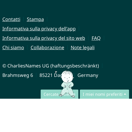
Contatti
Stampa
Informativa sulla privacy dell'app
Informativa sulla privacy del sito web
FAQ
Chi siamo
Collaborazione
Note legali
© CharliesNames UG (haftungsbeschränkt)
Brahmsweg 6
85221 Dachau
Germany
Cercate insieme
I miei nomi preferiti