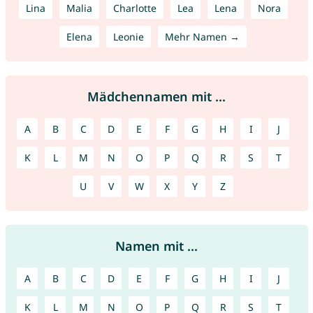
Lina
Malia
Charlotte
Lea
Lena
Nora
Elena
Leonie
Mehr Namen →
Mädchennamen mit ...
A
B
C
D
E
F
G
H
I
J
K
L
M
N
O
P
Q
R
S
T
U
V
W
X
Y
Z
Namen mit ...
A
B
C
D
E
F
G
H
I
J
K
L
M
N
O
P
Q
R
S
T