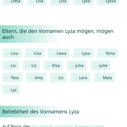
Liesa
Lisa
Liza
Lysa
Lyssa
Eltern, die den Vornamen Lyza mögen, mögen
auch
Liza
Lisa
Liesa
Lysa
Nina
Liv
Liz
Elsa
Julia
Julie
Tess
Amy
Lis
Lara
Myla
Lyz
Beliebtheit des Vornamens Lyza
Auf Basis der
Häufigkeit positiver Bewertungen