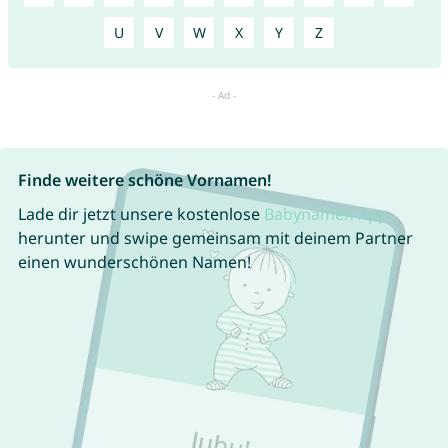
U
V
W
X
Y
Z
Finde weitere schöne Vornamen!
Lade dir jetzt unsere kostenlose
Babynamen App
herunter und swipe gemeinsam mit deinem Partner
einen wunderschönen Namen!