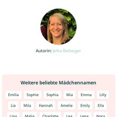
Autorin:
Jelka Batteiger
Weitere beliebte Mädchennamen
Emilia
Sophie
Sophia
Mia
Emma
Lilly
Lia
Mila
Hannah
Amelie
Emily
Ella
Lina
Malia
Charlotte
Lea
Lena
Nora