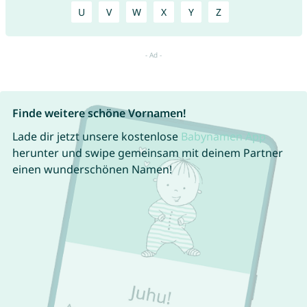
U
V
W
X
Y
Z
Finde weitere schöne Vornamen!
Lade dir jetzt unsere kostenlose
Babynamen App
herunter und swipe gemeinsam mit deinem Partner
einen wunderschönen Namen!