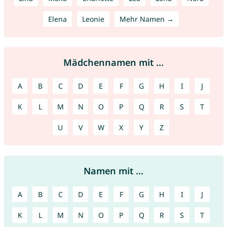
Elena
Leonie
Mehr Namen →
Mädchennamen mit ...
A
B
C
D
E
F
G
H
I
J
K
L
M
N
O
P
Q
R
S
T
U
V
W
X
Y
Z
Namen mit ...
A
B
C
D
E
F
G
H
I
J
K
L
M
N
O
P
Q
R
S
T