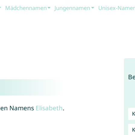
Mädchennamen
Jungennamen
Unisex-Name
B
schen Namens
Elisabeth
.