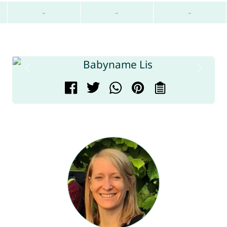
-
-
-