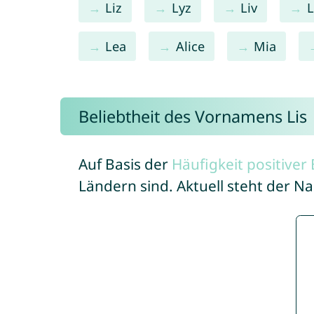
Liz
Lyz
Liv
L
Lea
Alice
Mia
Beliebtheit des Vornamens Lis
Auf Basis der
Häufigkeit positive
Ländern sind. Aktuell steht der N