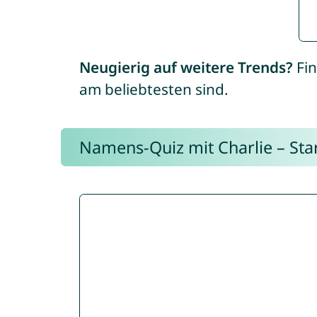
Neugierig auf weitere Trends?
Fin
am beliebtesten sind.
Namens-Quiz mit Charlie – Start