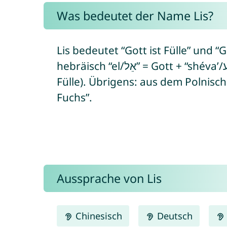
Was bedeutet der Name Lis?
Lis bedeutet “Gott ist Fülle” und “G
hebräisch “el/אֵל” = Gott + “shéva’/שֶׁבַע” = Eid/Schwur/sieben = Zahl der
Fülle). Übrigens: aus dem Polnisch
Fuchs”.
Aussprache von Lis
Chinesisch
Deutsch