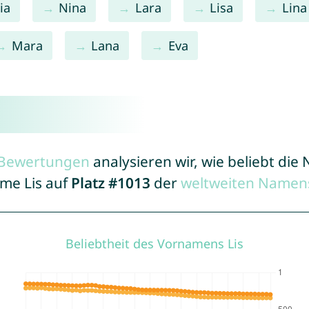
ia
Nina
Lara
Lisa
Lina
Mara
Lana
Eva
r Bewertungen
analysieren wir, wie beliebt di
ame Lis auf
Platz #1013
der
weltweiten Namens