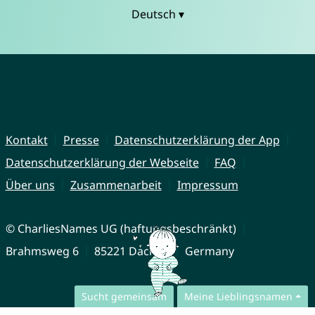
Deutsch ▾
Kontakt
Presse
Datenschutzerklärung der App
Datenschutzerklärung der Webseite
FAQ
Über uns
Zusammenarbeit
Impressum
© CharliesNames UG (haftungsbeschränkt)
Brahmsweg 6
85221 Dachau
Germany
Sucht gemeinsam
Meine Lieblingsnamen