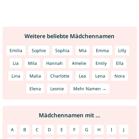
Weitere beliebte Mädchennamen
Emilia
Sophie
Sophia
Mia
Emma
Lilly
Lia
Mila
Hannah
Amelie
Emily
Ella
Lina
Malia
Charlotte
Lea
Lena
Nora
Elena
Leonie
Mehr Namen →
Mädchennamen mit ...
A
B
C
D
E
F
G
H
I
J