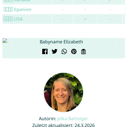
🇪🇸 Spanien
-
-
-
🇺🇸 USA
-
✓
-
Autorin:
Jelka Batteiger
Zuletzt aktualisiert: 24.3.2026