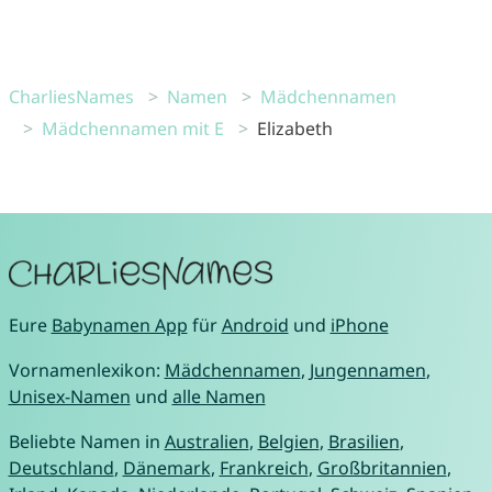
CharliesNames
Namen
Mädchennamen
Mädchennamen mit E
Elizabeth
Eure
Babynamen App
für
Android
und
iPhone
Vornamenlexikon:
Mädchennamen
,
Jungennamen
,
Unisex-Namen
und
alle Namen
Beliebte Namen in
Australien
,
Belgien
,
Brasilien
,
Deutschland
,
Dänemark
,
Frankreich
,
Großbritannien
,