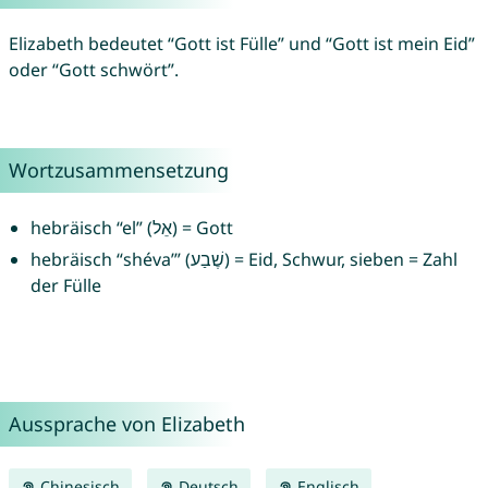
Elizabeth bedeutet “Gott ist Fülle” und “Gott ist mein Eid”
oder “Gott schwört”.
Wortzusammensetzung
hebräisch “el” (אֵל) = Gott
hebräisch “shéva’” (שֶׁבַע) = Eid, Schwur, sieben = Zahl
der Fülle
Aussprache von Elizabeth
Chinesisch
Deutsch
Englisch