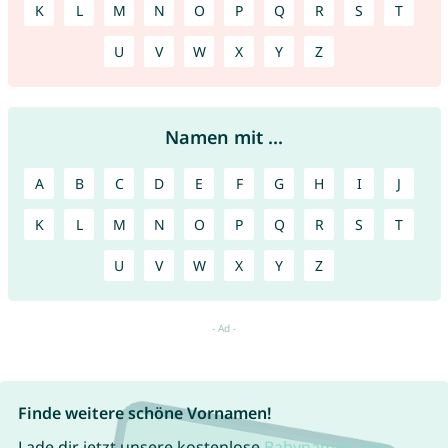
K
L
M
N
O
P
Q
R
S
T
U
V
W
X
Y
Z
Namen mit ...
A
B
C
D
E
F
G
H
I
J
K
L
M
N
O
P
Q
R
S
T
U
V
W
X
Y
Z
Finde weitere schöne Vornamen!
Lade dir jetzt unsere kostenlose
Babynamen App