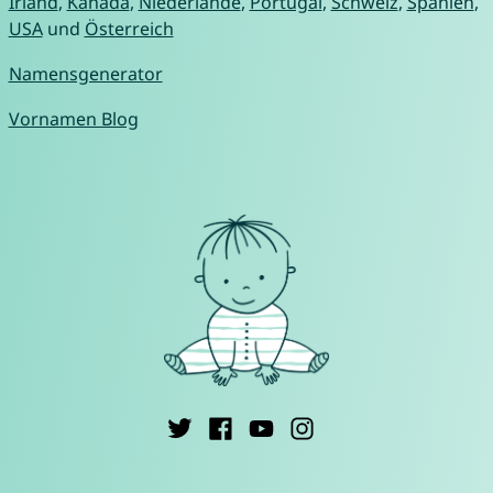
Irland
,
Kanada
,
Niederlande
,
Portugal
,
Schweiz
,
Spanien
,
USA
und
Österreich
Namensgenerator
Vornamen Blog