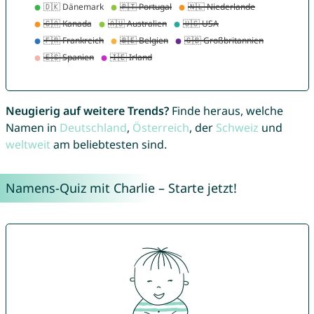
Neugierig auf weitere Trends?
Finde heraus, welche
Namen in
Deutschland
,
Österreich
, der
Schweiz
und
weltweit
am beliebtesten sind.
Namens-Quiz mit Charlie – Starte jetzt!