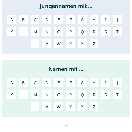
Jungennamen mit ...
A
B
C
D
E
F
G
H
I
J
K
L
M
N
O
P
Q
R
S
T
U
V
W
X
Y
Z
Namen mit ...
A
B
C
D
E
F
G
H
I
J
K
L
M
N
O
P
Q
R
S
T
U
V
W
X
Y
Z