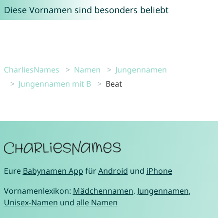
Diese Vornamen sind besonders beliebt
CharliesNames
Namen
Jungennamen
Jungennamen mit B
Beat
Eure
Babynamen App
für
Android
und
iPhone
Vornamenlexikon:
Mädchennamen
,
Jungennamen
,
Unisex-Namen
und
alle Namen