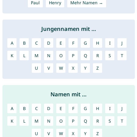
Paul
Henry
Mehr Namen →
Jungennamen mit ...
A
B
C
D
E
F
G
H
I
J
K
L
M
N
O
P
Q
R
S
T
U
V
W
X
Y
Z
Namen mit ...
A
B
C
D
E
F
G
H
I
J
K
L
M
N
O
P
Q
R
S
T
U
V
W
X
Y
Z