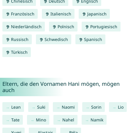
Chinesisch
Deutsch
Englisch
Französisch
Italienisch
Japanisch
Niederländisch
Polnisch
Portugiesisch
Russisch
Schwedisch
Spanisch
Türkisch
Eltern, die den Vornamen Hani mögen, mögen
auch
Lean
Suki
Naomi
Sorin
Lio
Tate
Mino
Nahel
Namik
Yumi
Alastair
Béla