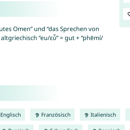
gutes Omen” und “das Sprechen von
ltgriechisch “eu/εὖ” = gut + “phēmí/
Englisch
Französisch
Italienisch