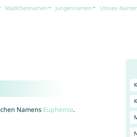
Mädchennamen
Jungennamen
Unisex-Name
hischen Namens
Euphemia
.
N