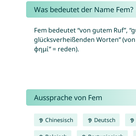
Was bedeutet der Name Fem?
Fem bedeutet “von gutem Ruf”, “
glücksverheißenden Worten” (von a
φημί” = reden).
Aussprache von Fem
Chinesisch
Deutsch