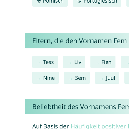
Polnisch
Portugiesisch
Eltern, die den Vornamen Fe
Tess
Liv
Fien
Nine
Sem
Juul
Beliebtheit des Vornamens Fe
Auf Basis der
Häufigkeit positive