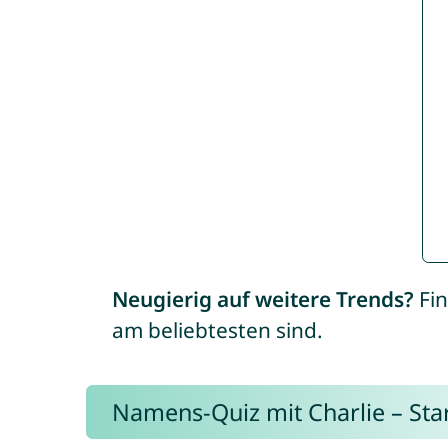
Neugierig auf weitere Trends?
Fin
am beliebtesten sind.
Namens-Quiz mit Charlie – Start