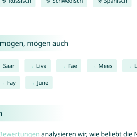
Russisch
Schwedisch
Spanisch
m mögen, mögen auch
Saar
Liva
Fae
Mees
L
Fay
June
m
r Bewertungen
analysieren wir, wie beliebt di