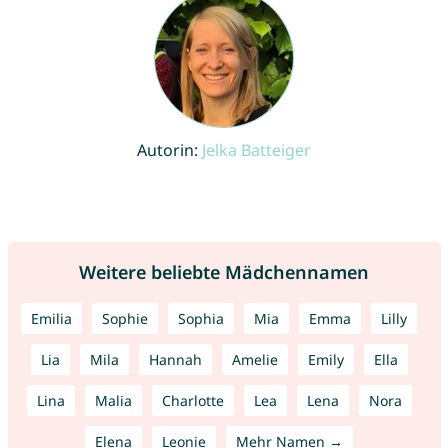
Autorin:
Jelka Batteiger
Weitere beliebte Mädchennamen
Emilia
Sophie
Sophia
Mia
Emma
Lilly
Lia
Mila
Hannah
Amelie
Emily
Ella
Lina
Malia
Charlotte
Lea
Lena
Nora
Elena
Leonie
Mehr Namen →