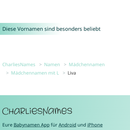
Diese Vornamen sind besonders beliebt
CharliesNames
Namen
Mädchennamen
Mädchennamen mit L
Liva
Eure
Babynamen App
für
Android
und
iPhone