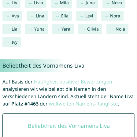
Liv
Livia
Mila
Juna
Nova
Ava
Lina
Ella
Levi
Nora
Lia
Yuna
Yara
Olivia
Nola
Ivy
Beliebtheit des Vornamens Liva
Auf Basis der
Häufigkeit positiver Bewertungen
analysieren wir, wie beliebt die Namen in den
verschiedenen Ländern sind. Aktuell steht der Name Liva
auf
Platz #1463
der
weltweiten Namens-Rangliste
.