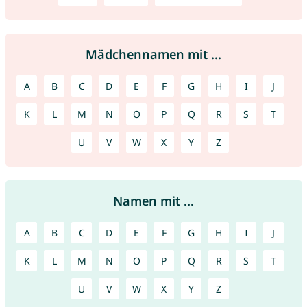
Mädchennamen mit ...
A
B
C
D
E
F
G
H
I
J
K
L
M
N
O
P
Q
R
S
T
U
V
W
X
Y
Z
Namen mit ...
A
B
C
D
E
F
G
H
I
J
K
L
M
N
O
P
Q
R
S
T
U
V
W
X
Y
Z