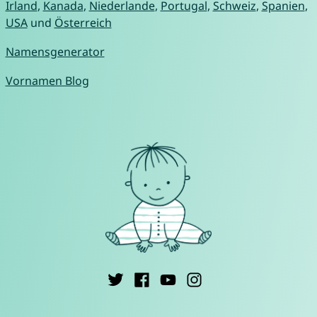
Irland
,
Kanada
,
Niederlande
,
Portugal
,
Schweiz
,
Spanien
,
USA
und
Österreich
Namensgenerator
Vornamen Blog