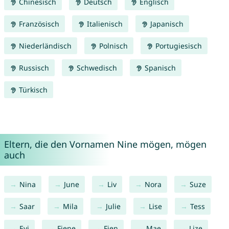
Chinesisch
Deutsch
Englisch
Französisch
Italienisch
Japanisch
Niederländisch
Polnisch
Portugiesisch
Russisch
Schwedisch
Spanisch
Türkisch
Eltern, die den Vornamen Nine mögen, mögen
auch
Nina
June
Liv
Nora
Suze
Saar
Mila
Julie
Lise
Tess
Evi
Fiene
Fien
Mae
Lize