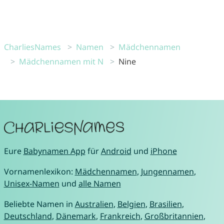
CharliesNames
Namen
Mädchennamen
Mädchennamen mit N
Nine
Eure
Babynamen App
für
Android
und
iPhone
Vornamenlexikon:
Mädchennamen
,
Jungennamen
,
Unisex-Namen
und
alle Namen
Beliebte Namen in
Australien
,
Belgien
,
Brasilien
,
Deutschland
,
Dänemark
,
Frankreich
,
Großbritannien
,