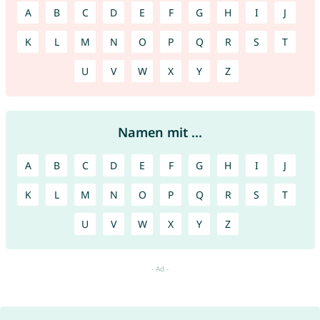
A
B
C
D
E
F
G
H
I
J
K
L
M
N
O
P
Q
R
S
T
U
V
W
X
Y
Z
Namen mit ...
A
B
C
D
E
F
G
H
I
J
K
L
M
N
O
P
Q
R
S
T
U
V
W
X
Y
Z