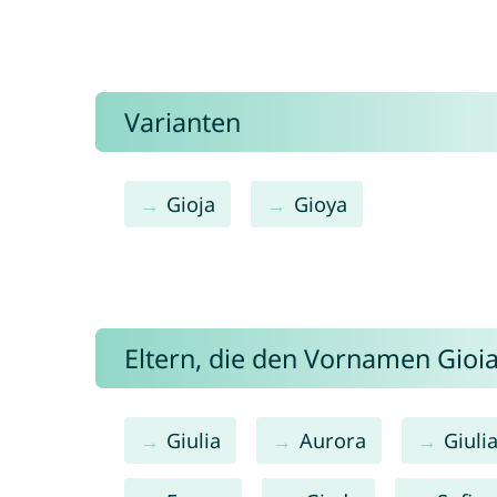
Varianten
Gioja
Gioya
Eltern, die den Vornamen Gio
Giulia
Aurora
Giuli