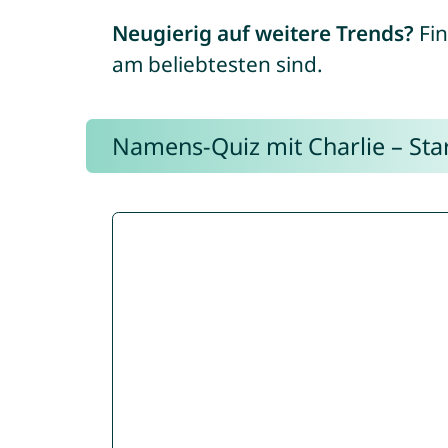
Neugierig auf weitere Trends?
Fin
am beliebtesten sind.
Namens-Quiz mit Charlie – Start