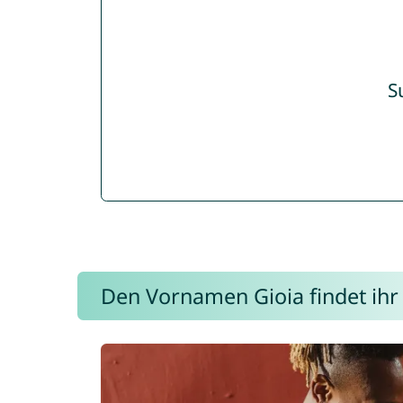
S
Den Vornamen Gioia findet ihr 