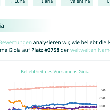
Luna
Ilaria
Valentina
L
ia
r Bewertungen
analysieren wir, wie beliebt di
ame Gioia auf
Platz #2758
der
weltweiten Name