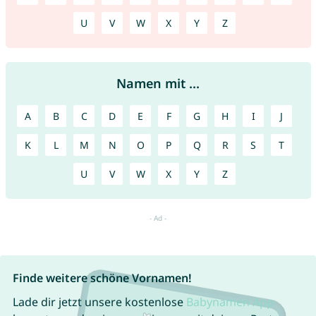
U
V
W
X
Y
Z
Namen mit ...
A
B
C
D
E
F
G
H
I
J
K
L
M
N
O
P
Q
R
S
T
U
V
W
X
Y
Z
Finde weitere schöne Vornamen!
Lade dir jetzt unsere kostenlose
Babynamen App