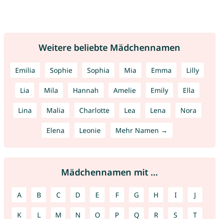
Weitere beliebte Mädchennamen
Emilia
Sophie
Sophia
Mia
Emma
Lilly
Lia
Mila
Hannah
Amelie
Emily
Ella
Lina
Malia
Charlotte
Lea
Lena
Nora
Elena
Leonie
Mehr Namen →
Mädchennamen mit ...
A
B
C
D
E
F
G
H
I
J
K
L
M
N
O
P
Q
R
S
T