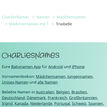
CharliesNames
Namen
Mädchennamen
Mädchennamen mit T
Trixibelle
Eure
Babynamen App
für
Android
und
iPhone
Vornamenlexikon:
Mädchennamen
,
Jungennamen
,
Unisex-Namen
und
alle Namen
Beliebte Namen in
Australien
,
Belgien
,
Brasilien
,
Deutschland
,
Dänemark
,
Frankreich
,
Großbritannien
,
Irland
,
Kanada
,
Niederlande
,
Portugal
,
Schweiz
,
Spanien
,