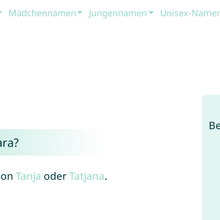
Mädchennamen
Jungennamen
Unisex-Name
B
ra?
 von
Tanja
oder
Tatjana
.