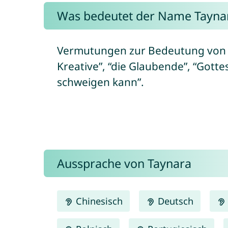
Was bedeutet der Name Tayna
Vermutungen zur Bedeutung von Ta
Kreative”, “die Glaubende”, “Gotte
schweigen kann”.
Aussprache von Taynara
Chinesisch
Deutsch