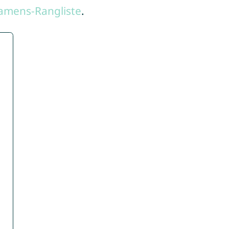
amens-Rangliste
.