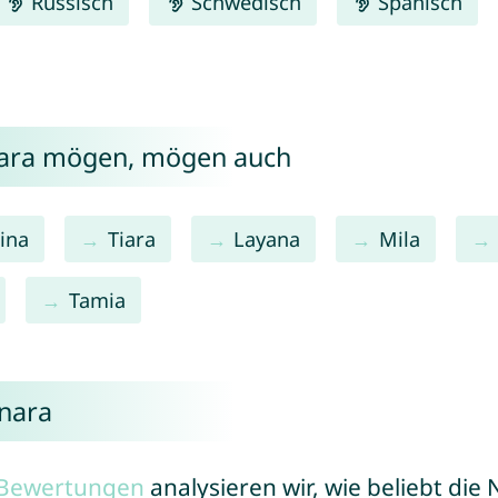
Russisch
Schwedisch
Spanisch
nara mögen, mögen auch
ina
Tiara
Layana
Mila
Tamia
ynara
r Bewertungen
analysieren wir, wie beliebt di