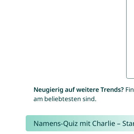
Neugierig auf weitere Trends?
Fin
am beliebtesten sind.
Namens-Quiz mit Charlie – Start