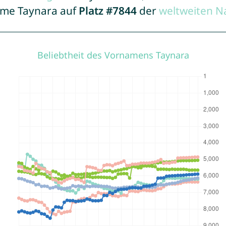
Name Taynara auf
Platz #7844
der
weltweiten N