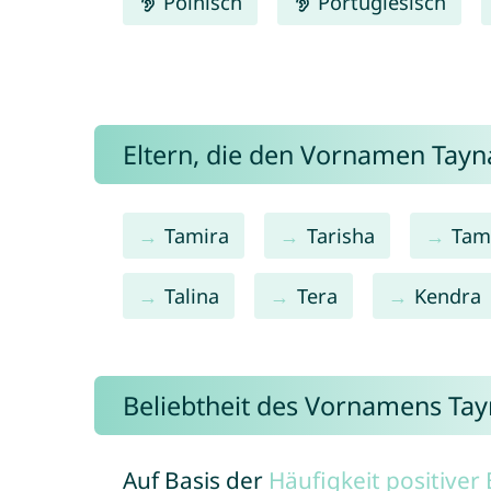
Polnisch
Portugiesisch
Eltern, die den Vornamen Tay
Tamira
Tarisha
Tam
Talina
Tera
Kendra
Beliebtheit des Vornamens Ta
Auf Basis der
Häufigkeit positive