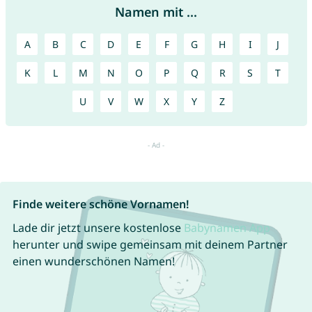
Namen mit ...
A
B
C
D
E
F
G
H
I
J
K
L
M
N
O
P
Q
R
S
T
U
V
W
X
Y
Z
Finde weitere schöne Vornamen!
Lade dir jetzt unsere kostenlose
Babynamen App
herunter und swipe gemeinsam mit deinem Partner
einen wunderschönen Namen!