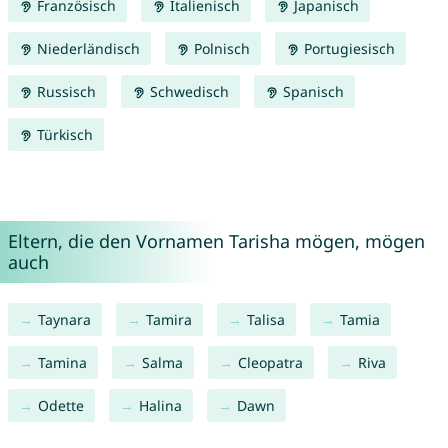
Französisch
Italienisch
Japanisch
Niederländisch
Polnisch
Portugiesisch
Russisch
Schwedisch
Spanisch
Türkisch
Eltern, die den Vornamen Tarisha mögen, mögen
auch
Taynara
Tamira
Talisa
Tamia
Tamina
Salma
Cleopatra
Riva
Odette
Halina
Dawn