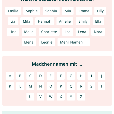
Emilia
Sophie
Sophia
Mia
Emma
Lilly
Lia
Mila
Hannah
Amelie
Emily
Ella
Lina
Malia
Charlotte
Lea
Lena
Nora
Elena
Leonie
Mehr Namen →
Mädchennamen mit ...
A
B
C
D
E
F
G
H
I
J
K
L
M
N
O
P
Q
R
S
T
U
V
W
X
Y
Z