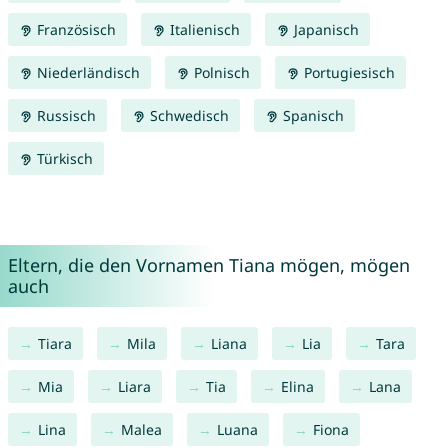
Französisch
Italienisch
Japanisch
Niederländisch
Polnisch
Portugiesisch
Russisch
Schwedisch
Spanisch
Türkisch
Eltern, die den Vornamen Tiana mögen, mögen
auch
Tiara
Mila
Liana
Lia
Tara
Mia
Liara
Tia
Elina
Lana
Lina
Malea
Luana
Fiona