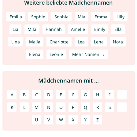
Weitere beliebte Mädchennamen
Emilia
Sophie
Sophia
Mia
Emma
Lilly
Lia
Mila
Hannah
Amelie
Emily
Ella
Lina
Malia
Charlotte
Lea
Lena
Nora
Elena
Leonie
Mehr Namen →
Mädchennamen mit ...
A
B
C
D
E
F
G
H
I
J
K
L
M
N
O
P
Q
R
S
T
U
V
W
X
Y
Z