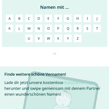
Namen mit ...
A
B
C
D
E
F
G
H
I
J
K
L
M
N
O
P
Q
R
S
T
U
V
W
X
Y
Z
Finde weitere schöne Vornamen!
Lade dir jetzt unsere kostenlose
Babynamen App
herunter und swipe gemeinsam mit deinem Partner
einen wunderschönen Namen!