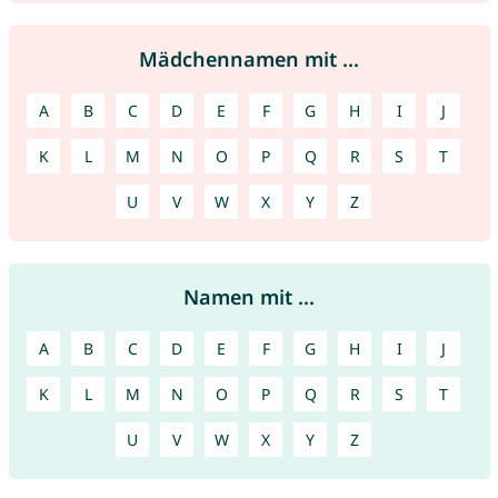
Mädchennamen mit ...
A
B
C
D
E
F
G
H
I
J
K
L
M
N
O
P
Q
R
S
T
U
V
W
X
Y
Z
Namen mit ...
A
B
C
D
E
F
G
H
I
J
K
L
M
N
O
P
Q
R
S
T
U
V
W
X
Y
Z