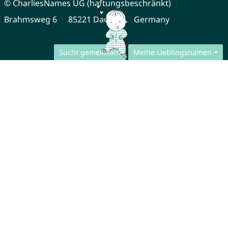
© CharliesNames UG (haftungsbeschränkt)
Brahmsweg 6
85221 Dachau
Germany
Sucht gemeinsam
Meine Lieblingsnamen