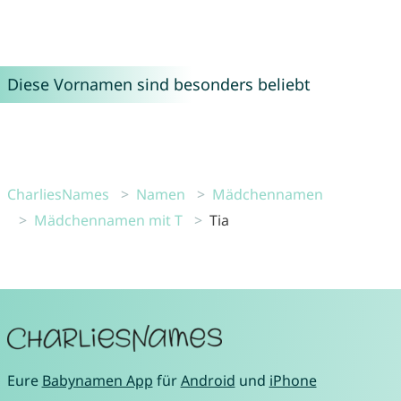
Diese Vornamen sind besonders beliebt
CharliesNames
Namen
Mädchennamen
Mädchennamen mit T
Tia
Eure
Babynamen App
für
Android
und
iPhone