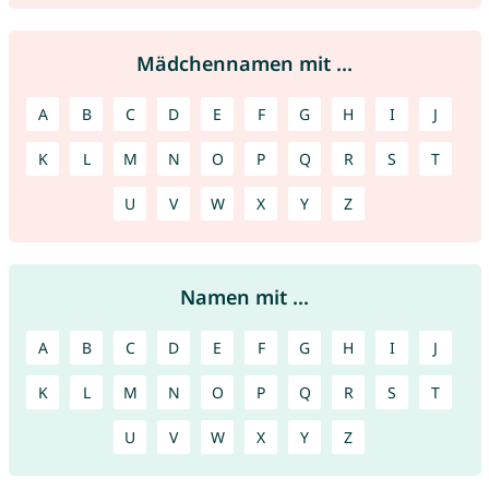
Mädchennamen mit ...
A
B
C
D
E
F
G
H
I
J
K
L
M
N
O
P
Q
R
S
T
U
V
W
X
Y
Z
Namen mit ...
A
B
C
D
E
F
G
H
I
J
K
L
M
N
O
P
Q
R
S
T
U
V
W
X
Y
Z