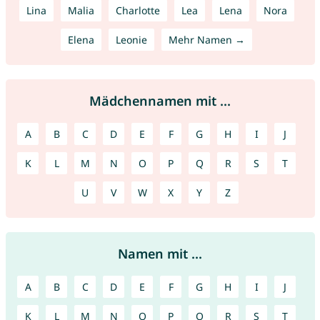
Lina
Malia
Charlotte
Lea
Lena
Nora
Elena
Leonie
Mehr Namen →
Mädchennamen mit ...
A
B
C
D
E
F
G
H
I
J
K
L
M
N
O
P
Q
R
S
T
U
V
W
X
Y
Z
Namen mit ...
A
B
C
D
E
F
G
H
I
J
K
L
M
N
O
P
Q
R
S
T