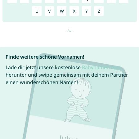
U
V
W
X
Y
Z
Finde weitere schöne Vornamen!
Lade dir jetzt unsere kostenlose
Babynamen App
herunter und swipe gemeinsam mit deinem Partner
einen wunderschönen Namen!