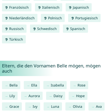
Französisch
Italienisch
Japanisch
Niederländisch
Polnisch
Portugiesisch
Russisch
Schwedisch
Spanisch
Türkisch
Eltern, die den Vornamen Belle mögen, mögen
auch
Bella
Ella
Isabella
Rose
Lily
Aurora
Daisy
Hope
Grace
Ivy
Luna
Olivia
Ava