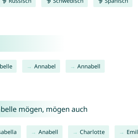
Russisch
Schwedisch
Spanisch
belle
Annabel
Annabell
abelle mögen, mögen auch
sabella
Anabell
Charlotte
Emil