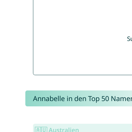
S
Annabelle in den Top 50 Name
🇦🇺 Australien