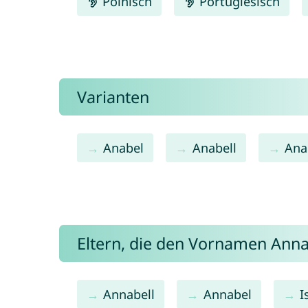
Polnisch
Portugiesisch
Varianten
Anabel
Anabell
Ana
Eltern, die den Vornamen Ann
Annabell
Annabel
I