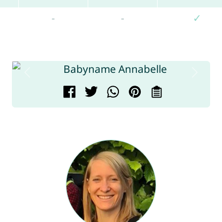
-
-
✓