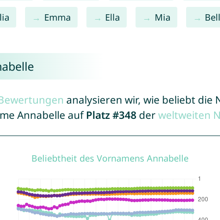
ia
Emma
Ella
Mia
Bel
abelle
r Bewertungen
analysieren wir, wie beliebt di
Name Annabelle auf
Platz #348
der
weltweiten 