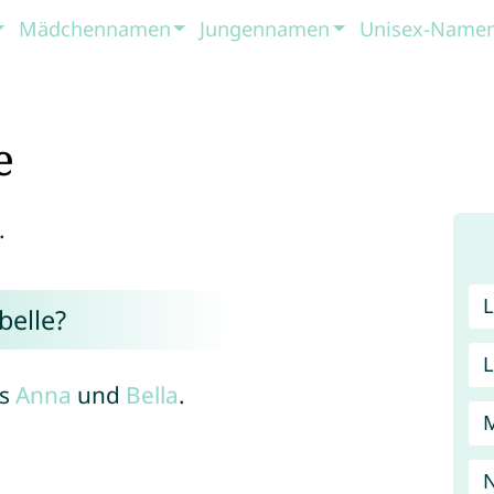
Mädchennamen
Jungennamen
Unisex-Name
e
.
elle?
us
Anna
und
Bella
.