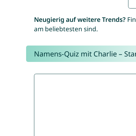
Neugierig auf weitere Trends?
Fin
am beliebtesten sind.
Namens-Quiz mit Charlie – Start