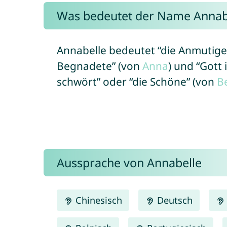
Was bedeutet der Name Annab
Annabelle bedeutet “die Anmutige”
Begnadete” (von
Anna
) und “Gott i
schwört” oder “die Schöne” (von
Be
Aussprache von Annabelle
Chinesisch
Deutsch